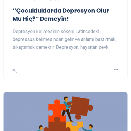
‘‘Çocukluklarda Depresyon Olur
Mu Hiç?’’ Demeyin!
Depresyon kelimesinin kökeni Latincedeki
depressus kelimesinden gelir ve anlamı bastırmak,
sıkıştırmak demektir. Depresyon, hayattan zevk…