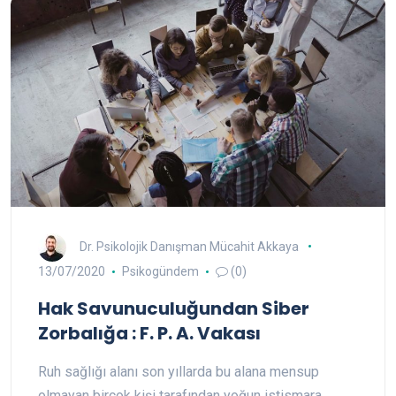
Dr. Psikolojik Danışman Mücahit Akkaya
13/07/2020
Psikogündem
(0)
Hak Savunuculuğundan Siber
Zorbalığa : F. P. A. Vakası
Ruh sağlığı alanı son yıllarda bu alana mensup
olmayan birçok kişi tarafından yoğun istismara