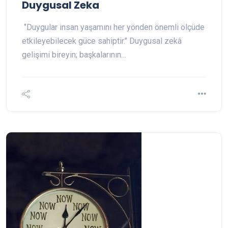
Duygusal Zeka
‘’Duygular insan yaşamını her yönden önemli ölçüde
etkileyebilecek güce sahiptir.’’ Duygusal zekâ
gelişimi bireyin; başkalarının…