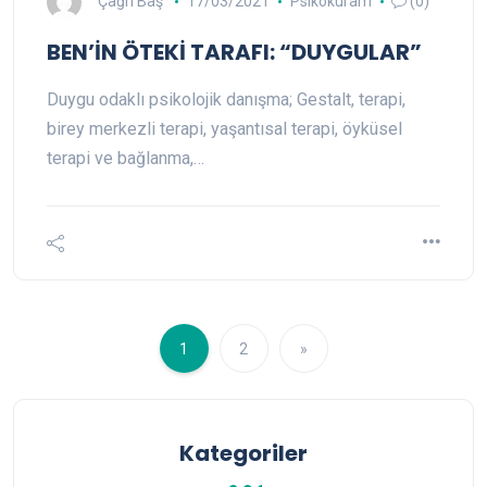
Çağrı Baş
17/03/2021
Psikokuram
(0)
BEN’İN ÖTEKİ TARAFI: “DUYGULAR”
Duygu odaklı psikolojik danışma; Gestalt, terapi,
birey merkezli terapi, yaşantısal terapi, öyküsel
terapi ve bağlanma,…
1
2
»
Kategoriler