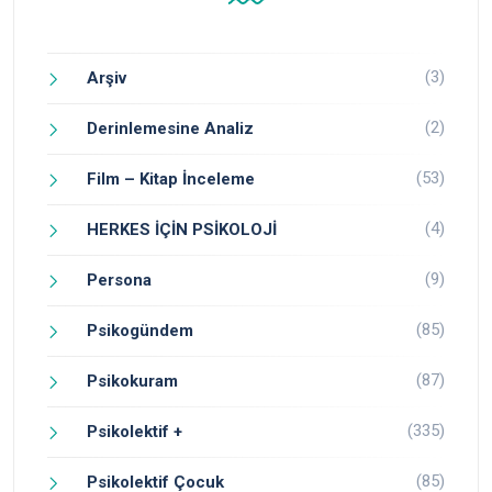
(3)
Arşiv
(2)
Derinlemesine Analiz
(53)
Film – Kitap İnceleme
(4)
HERKES İÇİN PSİKOLOJİ
(9)
Persona
(85)
Psikogündem
(87)
Psikokuram
(335)
Psikolektif +
(85)
Psikolektif Çocuk