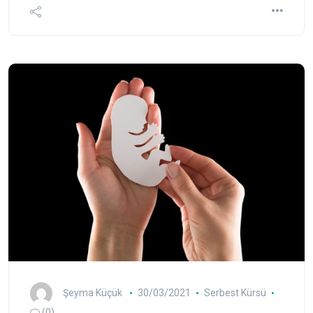
Şeyma Küçük
30/03/2021
Serbest Kürsü
(0)