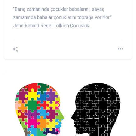
“Barış zamanında çocuklar babalarını, savaş
zamanında babalar çocuklarını toprağa verirler.”
John Ronald Reuel Tolkien Çocukluk…