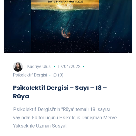
Kadriye Ulus
17/04/2022
Psikolektif Dergisi
(0)
Psikolektif Dergisi – Sayı – 18 –
Rüya
Psikolektif Dergisi'nin ''Rüya'' temalı 18. sayısı
yayında! Editörlüğünü Psikolojik Danışman Merve
Yüksek ile Uzman Sosyal…