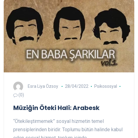
Esra Liya Özsoy
28/04/2022
Psikososyal
(0)
Müziğin Öteki Hali: Arabesk
“Ötekileştirmemek” sosyal hizmetin temel
prensiplerinden biridir. Toplumu bütün halinde kabul
eden sosyal hizmet, toplum içinde…