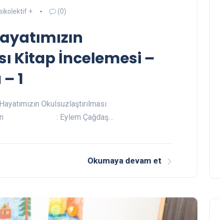
sikolektif +
(0)
Hayatımızın
sı Kitap İncelemesi –
 – 1
atımızın Okulsuzlaştırılması
ren : Eylem Çağdaş…
Okumaya devam et