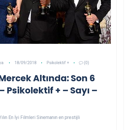
ya
18/09/2018
Psikolektif +
(0)
Mercek Altında: Son 6
 – Psikolektif + – Sayı –
ın En İyi Filmleri Sinemanın en prestijli