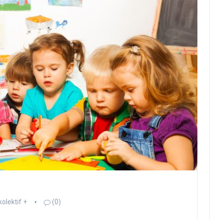
kolektif +
(0)