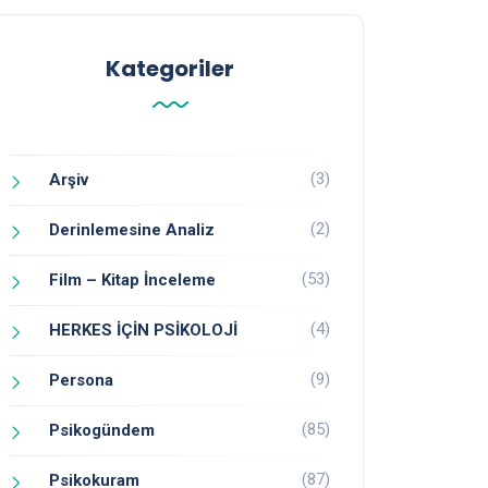
Kategoriler
(3)
Arşiv
(2)
Derinlemesine Analiz
(53)
Film – Kitap İnceleme
(4)
HERKES İÇİN PSİKOLOJİ
(9)
Persona
(85)
Psikogündem
(87)
Psikokuram