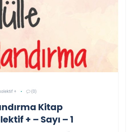
kolektif +
(0)
andırma Kitap
ektif + – Sayı – 1