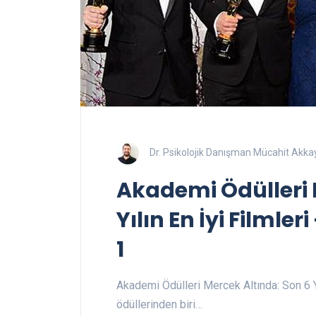
Dr. Psikolojik Danışman Mücahit Akka
Akademi Ödülleri 
Yılın En İyi Filmleri
1
Akademi Ödülleri Mercek Altında: Son 6 Yıl
ödüllerinden biri…