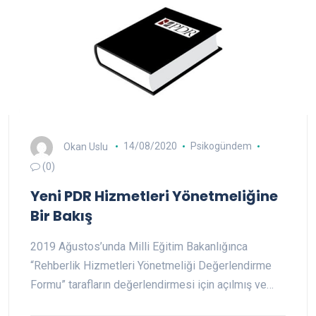
Okan Uslu
14/08/2020
Psikogündem
(0)
Yeni PDR Hizmetleri Yönetmeliğine
Bir Bakış
2019 Ağustos’unda Milli Eğitim Bakanlığınca
“Rehberlik Hizmetleri Yönetmeliği Değerlendirme
Formu” tarafların değerlendirmesi için açılmış ve…