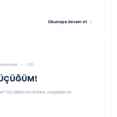
Okumaya devam et
sikososyal
(0)
 KÜÇÜĞÜM!
ar? Hiç baktın mı etrafına, sorguladın mı