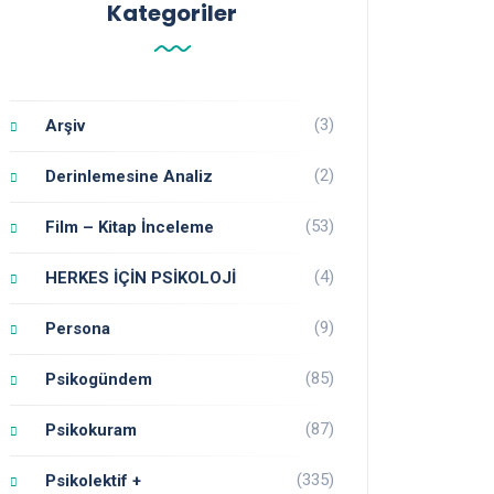
Kategoriler
(3)
Arşiv
(2)
Derinlemesine Analiz
(53)
Film – Kitap İnceleme
(4)
HERKES İÇİN PSİKOLOJİ
(9)
Persona
(85)
Psikogündem
(87)
Psikokuram
(335)
Psikolektif +