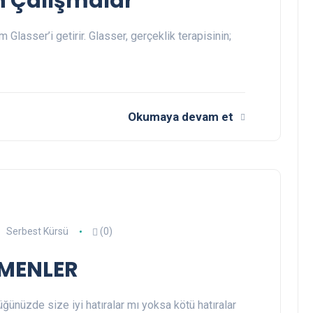
n Çalışmalar
m Glasser’i getirir. Glasser, gerçeklik terapisinin;
Okumaya devam et
Serbest Kürsü
(0)
TMENLER
ünüzde size iyi hatıralar mı yoksa kötü hatıralar