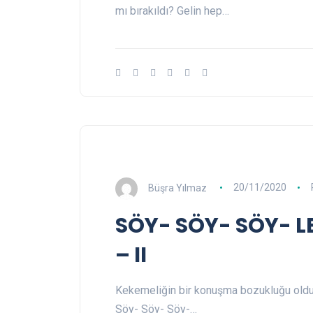
mı bırakıldı? Gelin hep…
Büşra Yılmaz
20/11/2020
SÖY- SÖY- SÖY- L
– II
Kekemeliğin bir konuşma bozukluğu olduğ
Söy- Söy- Söy-…