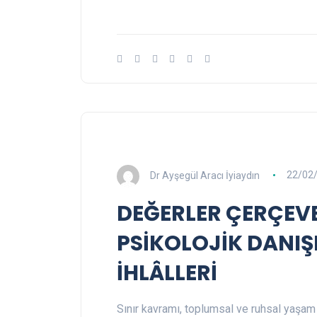
Dr Ayşegül Aracı İyiaydın
22/02
DEĞERLER ÇERÇEV
PSİKOLOJİK DANIŞ
İHLÂLLERİ
Sınır kavramı, toplumsal ve ruhsal yaşam i