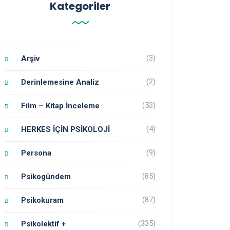
Kategoriler
(3)
Arşiv
(2)
Derinlemesine Analiz
(53)
Film – Kitap İnceleme
(4)
HERKES İÇİN PSİKOLOJİ
(9)
Persona
(85)
Psikogündem
(87)
Psikokuram
(335)
Psikolektif +