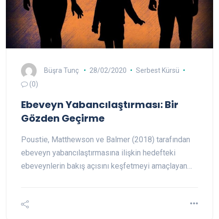
Büşra Tunç
28/02/2020
Serbest Kürsü
(0)
Ebeveyn Yabancılaştırması: Bir
Gözden Geçirme
Poustie, Matthewson ve Balmer (2018) tarafından
ebeveyn yabancılaştırmasına ilişkin hedefteki
ebeveynlerin bakış açısını keşfetmeyi amaçlayan…