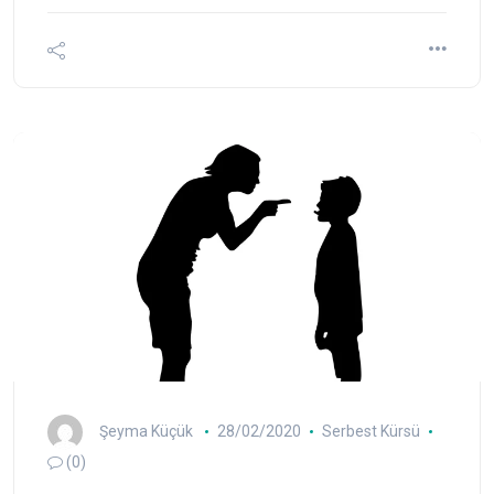
Şeyma Küçük
28/02/2020
Serbest Kürsü
(0)