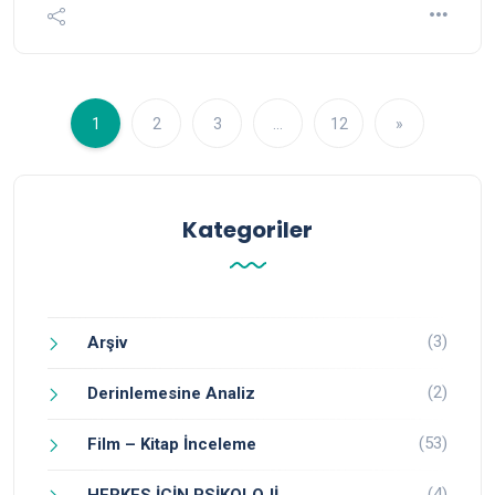
1
2
3
…
12
»
Kategoriler
(3)
Arşiv
(2)
Derinlemesine Analiz
(53)
Film – Kitap İnceleme
(4)
HERKES İÇİN PSİKOLOJİ