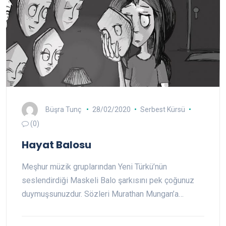
Büşra Tunç
28/02/2020
Serbest Kürsü
(0)
Hayat Balosu
Meşhur müzik gruplarından Yeni Türkü’nün
seslendirdiği Maskeli Balo şarkısını pek çoğunuz
duymuşsunuzdur. Sözleri Murathan Mungan’a…