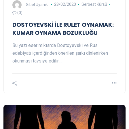
Sibel Uyanık
28/02/2020
Serbest Kürsü
(0)
DOSTOYEVSKİ İLE RULET OYNAMAK:
KUMAR OYNAMA BOZUKLUĞU
Bu yazı eser miktarda Dostoyevski ve Rus
edebiyatı içerdiğinden önerilen şarkı dinlenirken
okunması tavsiye edilir:…