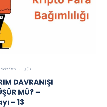
olektif'ten
(0)
RIM DAVRANIŞI
ÜŞÜR MÜ? –
ayı – 13