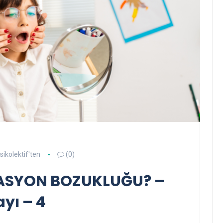
sikolektif'ten
(0)
LASYON BOZUKLUĞU? –
ayı – 4