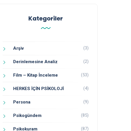
Kategoriler
(3)
Arşiv
(2)
Derinlemesine Analiz
(53)
Film – Kitap İnceleme
(4)
HERKES İÇİN PSİKOLOJİ
(9)
Persona
(85)
Psikogündem
(87)
Psikokuram