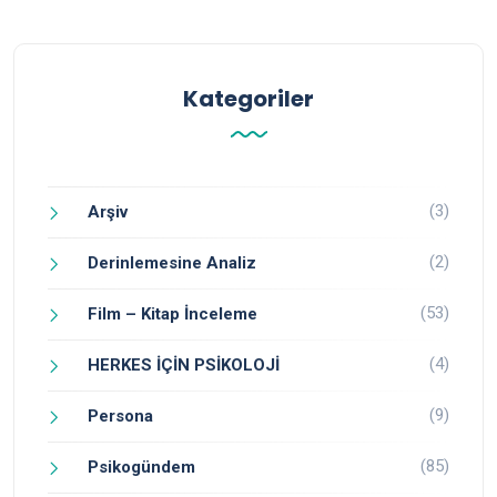
Kategoriler
(3)
Arşiv
(2)
Derinlemesine Analiz
(53)
Film – Kitap İnceleme
(4)
HERKES İÇİN PSİKOLOJİ
(9)
Persona
(85)
Psikogündem