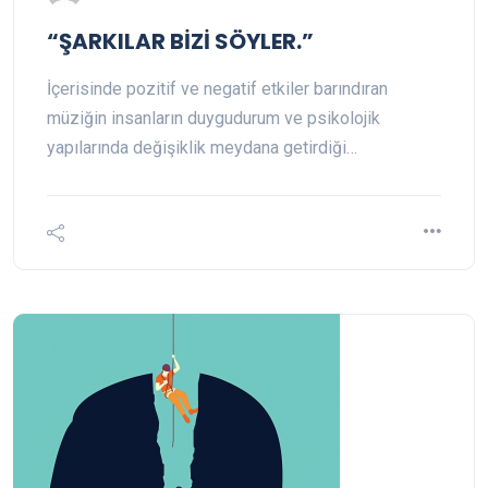
“ŞARKILAR BİZİ SÖYLER.”
İçerisinde pozitif ve negatif etkiler barındıran
müziğin insanların duygudurum ve psikolojik
yapılarında değişiklik meydana getirdiği…