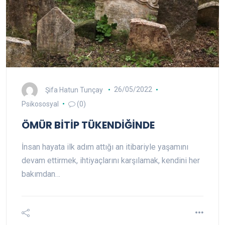
Şifa Hatun Tunçay
26/05/2022
Psikososyal
(0)
ÖMÜR BİTİP TÜKENDİĞİNDE
İnsan hayata ilk adım attığı an itibariyle yaşamını
devam ettirmek, ihtiyaçlarını karşılamak, kendini her
bakımdan…