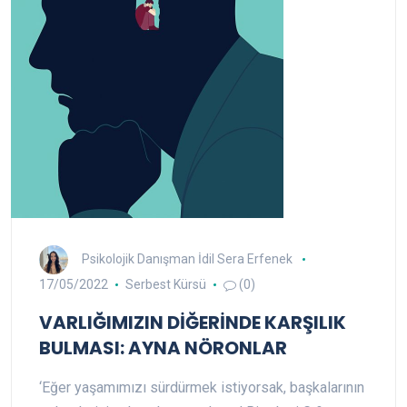
Psikolojik Danışman İdil Sera Erfenek
17/05/2022
Serbest Kürsü
(0)
VARLIĞIMIZIN DİĞERİNDE KARŞILIK
BULMASI: AYNA NÖRONLAR
‘Eğer yaşamımızı sürdürmek istiyorsak, başkalarının