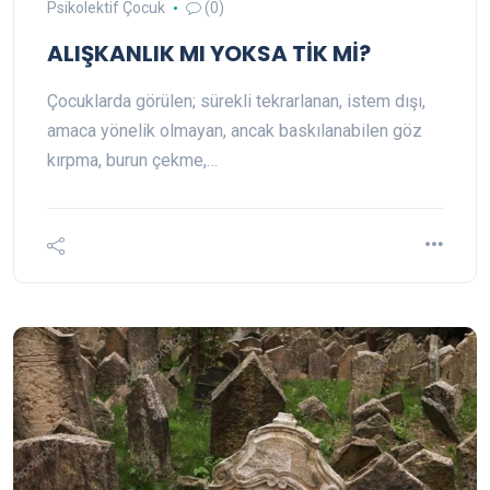
Psikolektif Çocuk
(0)
ALIŞKANLIK MI YOKSA TİK Mİ?
Çocuklarda görülen; sürekli tekrarlanan, istem dışı,
amaca yönelik olmayan, ancak baskılanabilen göz
kırpma, burun çekme,…