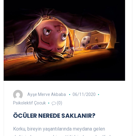
Ayşe Merve Akbaba
06/11/2020
Psikolektif Çocuk
(0)
ÖCÜLER NEREDE SAKLANIR?
Korku, bireyin yaşantılarında meydana gelen