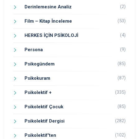
(2)
Derinlemesine Analiz
(53)
Film – Kitap İnceleme
(4)
HERKES İÇİN PSİKOLOJİ
(9)
Persona
(85)
Psikogündem
(87)
Psikokuram
(335)
Psikolektif +
(85)
Psikolektif Çocuk
(282)
Psikolektif Dergisi
(102)
Psikolektif'ten