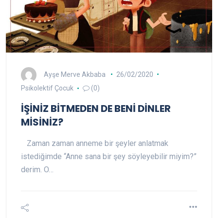
Ayşe Merve Akbaba
26/02/2020
Psikolektif Çocuk
(0)
İŞİNİZ BİTMEDEN DE BENİ DİNLER
MİSİNİZ?
Zaman zaman anneme bir şeyler anlatmak
istediğimde “Anne sana bir şey söyleyebilir miyim?”
derim. O…