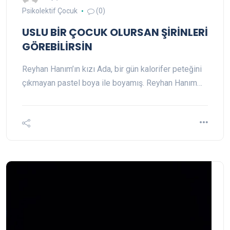
Psikolektif Çocuk
(0)
USLU BİR ÇOCUK OLURSAN ŞİRİNLERİ
GÖREBİLİRSİN
Reyhan Hanım’ın kızı Ada, bir gün kalorifer peteğini
çıkmayan pastel boya ile boyamış. Reyhan Hanım…