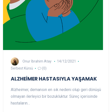
Onur İbrahim Atay
14/12/2021
Serbest Kürsü
(0)
ALZHEİMER HASTASIYLA YAŞAMAK
Alzheimer, demansın en sık nedeni olup geri dönüşü
olmayan ilerleyici bir bozukluktur. Süreç içerisinde
hastaların…