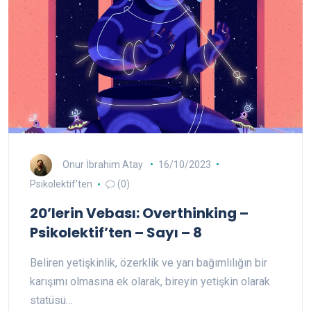
Onur İbrahim Atay
16/10/2023
Psikolektif'ten
(0)
20’lerin Vebası: Overthinking –
Psikolektif’ten – Sayı – 8
Beliren yetişkinlik, özerklik ve yarı bağımlılığın bir
karışımı olmasına ek olarak, bireyin yetişkin olarak
statüsü…