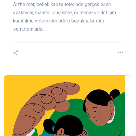
Alzheimer, bellek kapasitelerinde gerçekleşen
azalmalar, mantıklı düşünme, öğrenme ve iletişim
kurabilme yeteneklerindeki bozulmalar gibi
semptomlarla…