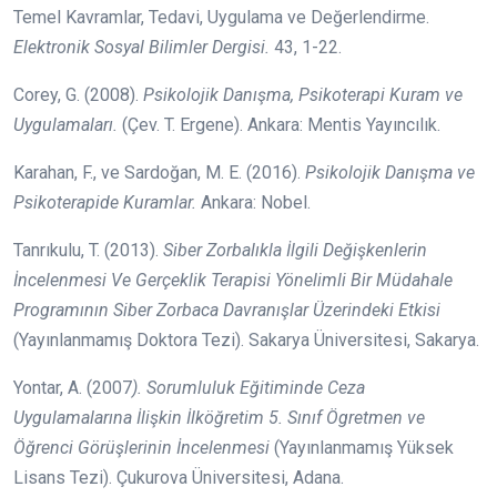
Temel Kavramlar, Tedavi, Uygulama ve Değerlendirme.
Elektronik Sosyal Bilimler Dergisi.
43, 1-22.
Corey, G. (2008).
Psikolojik Danışma, Psikoterapi Kuram ve
Uygulamaları.
(Çev. T. Ergene). Ankara: Mentis Yayıncılık.
Karahan, F., ve Sardoğan, M. E. (2016).
Psikolojik Danışma ve
Psikoterapide Kuramlar.
Ankara: Nobel.
Tanrıkulu, T. (2013).
Siber Zorbalıkla İlgili Değişkenlerin
İncelenmesi Ve Gerçeklik Terapisi Yönelimli Bir Müdahale
Programının Siber Zorbaca Davranışlar Üzerindeki Etkisi
(Yayınlanmamış Doktora Tezi). Sakarya Üniversitesi, Sakarya.
Yontar, A. (2007
). Sorumluluk Eğitiminde Ceza
Uygulamalarına İlişkin İlköğretim 5. Sınıf Ögretmen ve
Öğrenci Görüşlerinin İncelenmesi
(Yayınlanmamış Yüksek
Lisans Tezi). Çukurova Üniversitesi, Adana.