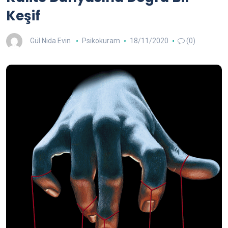
Keşif
Gül Nida Evin
Psikokuram
18/11/2020
(0)