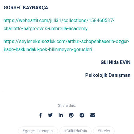
GÖRSEL KAYNAKÇA
https://weheartit.com/jilli31/collections/158460537-
charlotte-hargreeves-umbrella-academy
https://seyler.eksisozluk.com/arthur-schopenhauerin-ozgur-
irade-hakkindaki-pek-bilinmeyen-gorusleri
Gül Nida EVİN
Psikolojik Danışman
Share this:
#gerçeklikterapisi
#GülNidaEvin
#ilkeler