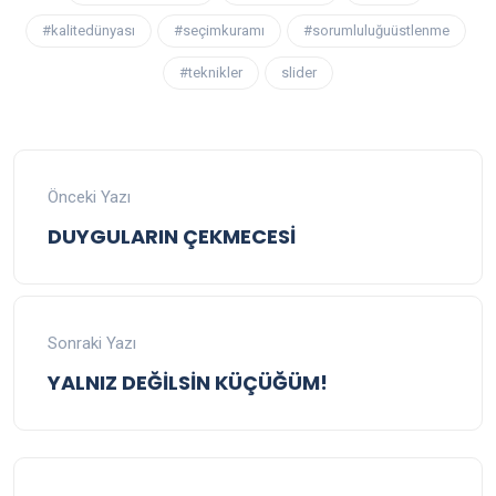
#kalitedünyası
#seçimkuramı
#sorumluluğuüstlenme
#teknikler
slider
Önceki Yazı
DUYGULARIN ÇEKMECESİ
Sonraki Yazı
YALNIZ DEĞİLSİN KÜÇÜĞÜM!