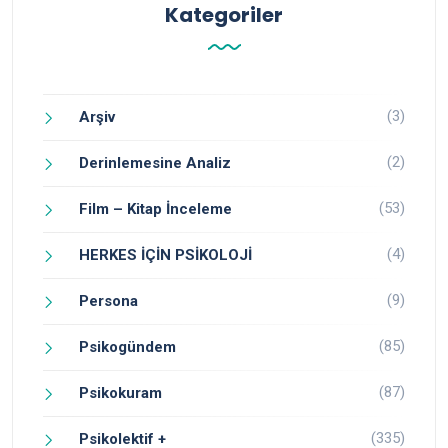
Kategoriler
(3)
Arşiv
(2)
Derinlemesine Analiz
(53)
Film – Kitap İnceleme
(4)
HERKES İÇİN PSİKOLOJİ
(9)
Persona
(85)
Psikogündem
(87)
Psikokuram
(335)
Psikolektif +