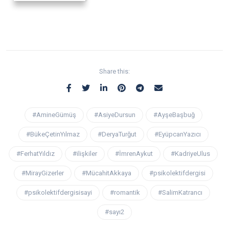
Share this:
#AmineGümüş
#AsiyeDursun
#AyşeBaşbuğ
#BükeÇetinYılmaz
#DeryaTurğut
#EyüpcanYazıcı
#FerhatYıldız
#ilişkiler
#İmrenAykut
#KadriyeUlus
#MirayGizerler
#MücahitAkkaya
#psikolektifdergisi
#psikolektifdergisisayi
#romantik
#SalimKatrancı
#sayı2