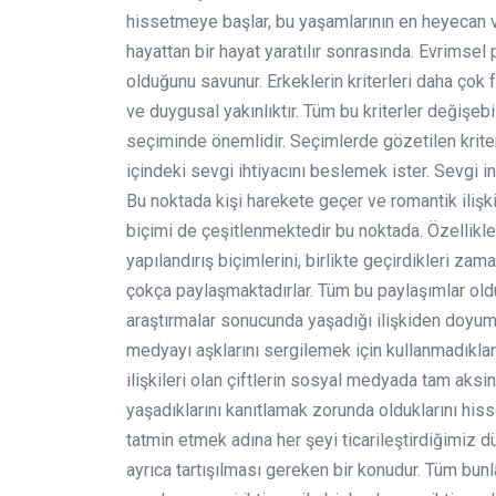
hissetmeye başlar, bu yaşamlarının en heyecan ver
hayattan bir hayat yaratılır sonrasında. Evrimsel ps
olduğunu savunur. Erkeklerin kriterleri daha çok 
ve duygusal yakınlıktır. Tüm bu kriterler değişebi
seçiminde önemlidir. Seçimlerde gözetilen kriter
içindeki sevgi ihtiyacını beslemek ister. Sevgi i
Bu noktada kişi harekete geçer ve romantik ilişkil
biçimi de çeşitlenmektedir bu noktada. Özellikle 
yapılandırış biçimlerini, birlikte geçirdikleri zam
çokça paylaşmaktadırlar. Tüm bu paylaşımlar old
araştırmalar sonucunda yaşadığı ilişkiden doyum 
medyayı aşklarını sergilemek için kullanmadıklar
ilişkileri olan çiftlerin sosyal medyada tam ak
yaşadıklarını kanıtlamak zorunda olduklarını hiss
tatmin etmek adına her şeyi ticarileştirdiğimiz d
ayrıca tartışılması gereken bir konudur. Tüm bunl