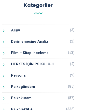
Kategoriler
(3)
Arşiv
(2)
Derinlemesine Analiz
(53)
Film – Kitap İnceleme
(4)
HERKES İÇİN PSİKOLOJİ
(9)
Persona
(85)
Psikogündem
(87)
Psikokuram
(335)
Psikolektif +