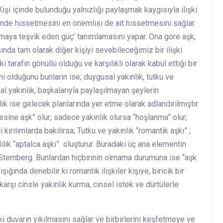
Kişi içinde bulunduğu yalnızlığı paylaşmak kaygısıyla ilişki
üvende hissetmesini en önemlisi de ait hissetmesini sağlar.
lmaya teşvik eden güç’ tanımlamasını yapar. Ona göre aşk,
da tam olarak diğer kişiyi sevebileceğimiz bir ilişki
ki tarafın gönüllü olduğu ve karşılıklı olarak kabul ettiği bir
ni olduğunu bunların ise; duygusal yakınlık, tutku ve
al yakınlık, başkalarıyla paylaşılmayan şeylerin
lık ise gelecek planlarında yer etme olarak adlandırılmıştır.
esine aşk” olur; sadece yakınlık olursa “hoşlanma” olur;
li kırılımlarda bakılırsa; Tutku ve yakınlık “romantik aşkı” ;
lılık “aptalca aşkı” oluşturur. Buradaki üç ana elementin
Sternberg. Bunlardan hiçbirinin olmama durumuna ise “aşk
ığında denebilir ki romantik ilişkiler kişiye, biricik bir
 karşı cinsle yakınlık kurma, cinsel istek ve dürtülerle
ki duvarın yıkılmasını sağlar ve birbirlerini keşfetmeye ve