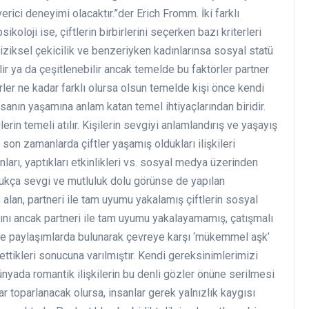
ici deneyimi olacaktır.”der Erich Fromm. İki farklı
ikoloji ise, çiftlerin birbirlerini seçerken bazı kriterleri
fiziksel çekicilik ve benzeriyken kadınlarınsa sosyal statü
lir ya da çeşitlenebilir ancak temelde bu faktörler partner
ler ne kadar farklı olursa olsun temelde kişi önce kendi
nsanın yaşamına anlam katan temel ihtiyaçlarından biridir.
erin temeli atılır. Kişilerin sevgiyi anlamlandırış ve yaşayış
son zamanlarda çiftler yaşamış oldukları ilişkileri
anları, yaptıkları etkinlikleri vs. sosyal medya üzerinden
ukça sevgi ve mutluluk dolu görünse de yapılan
alan, partneri ile tam uyumu yakalamış çiftlerin sosyal
ını ancak partneri ile tam uyumu yakalayamamış, çatışmalı
sine paylaşımlarda bulunarak çevreye karşı ‘mükemmel aşk’
ettikleri sonucuna varılmıştır. Kendi gereksinimlerimizi
ünyada romantik ilişkilerin bu denli gözler önüne serilmesi
ar toparlanacak olursa, insanlar gerek yalnızlık kaygısı