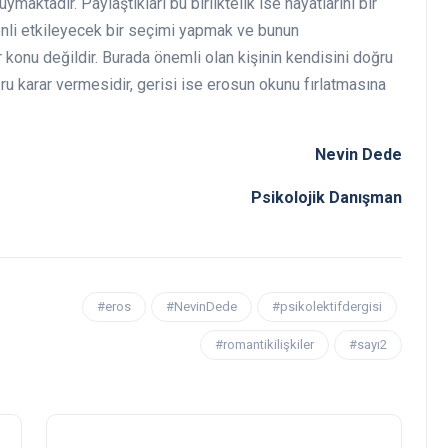
ymaktadır. Paylaştıkları bu birliktelik ise hayatlarını bir
enli etkileyecek bir seçimi yapmak ve bunun
r konu değildir. Burada önemli olan kişinin kendisini doğru
u karar vermesidir, gerisi ise erosun okunu fırlatmasına
Nevin Dede
Psikolojik Danışman
#eros
#NevinDede
#psikolektifdergisi
#romantikilişkiler
#sayı2