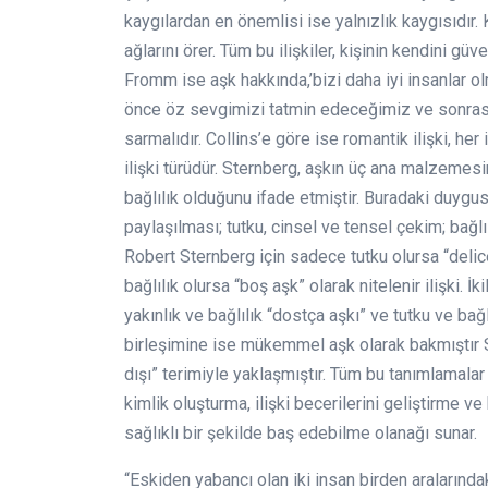
kaygılardan en önemlisi ise yalnızlık kaygısıdır. 
ağlarını örer. Tüm bu ilişkiler, kişinin kendini g
Fromm ise aşk hakkında,’bizi daha iyi insanlar o
önce öz sevgimizi tatmin edeceğimiz ve sonrasın
sarmalıdır. Collins’e göre ise romantik ilişki, her i
ilişki türüdür. Sternberg, aşkın üç ana malzemesi
bağlılık olduğunu ifade etmiştir. Buradaki duygus
paylaşılması; tutku, cinsel ve tensel çekim; bağlı
Robert Sternberg için sadece tutku olursa “delic
bağlılık olursa “boş aşk” olarak nitelenir ilişki. İki
yakınlık ve bağlılık “dostça aşkı” ve tutku ve bağ
birleşimine ise mükemmel aşk olarak bakmıştır 
dışı” terimiyle yaklaşmıştır. Tüm bu tanımlamalar ış
kimlik oluşturma, ilişki becerilerini geliştirme ve
sağlıklı bir şekilde baş edebilme olanağı sunar.
“Eskiden yabancı olan iki insan birden aralarında