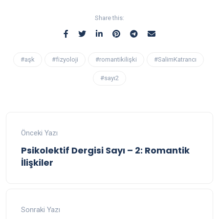
Share this:
#aşk
#fizyoloji
#romantikilişki
#SalimKatrancı
#sayı2
Önceki Yazı
Psikolektif Dergisi Sayı – 2: Romantik
İlişkiler
Sonraki Yazı