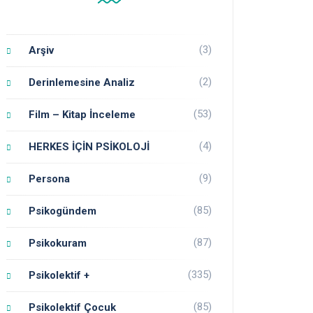
(3)
Arşiv
(2)
Derinlemesine Analiz
(53)
Film – Kitap İnceleme
(4)
HERKES İÇİN PSİKOLOJİ
(9)
Persona
(85)
Psikogündem
(87)
Psikokuram
(335)
Psikolektif +
(85)
Psikolektif Çocuk