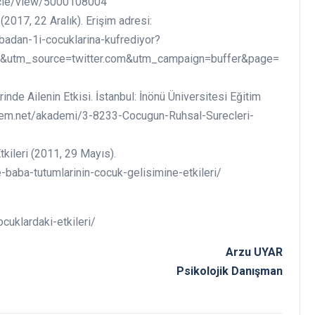
rticle/view/5000108004
(2017, 22 Aralık). Erişim adresi:
badan-1i-cocuklarina-kufrediyor?
&utm_source=twitter.com&utm_campaign=buffer&page=
inde Ailenin Etkisi. İstanbul: İnönü Üniversitesi Eğitim
pegem.net/akademi/3-8233-Cocugun-Ruhsal-Surecleri-
kileri (2011, 29 Mayıs).
-baba-tutumlarinin-cocuk-gelisimine-etkileri/
cuklardaki-etkileri/
Arzu UYAR
Psikolojik Danışman