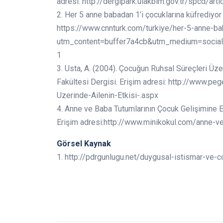
adresi: http://dergipark.ulakbim.gov.tr/spcd/a
2. Her 5 anne babadan 1’i çocuklarına küfrediyor 
https://www.cnnturk.com/turkiye/her-5-anne-ba
utm_content=buffer7a4cb&utm_medium=social
1
3. Usta, A. (2004). Çocuğun Ruhsal Süreçleri Üzer
Fakültesi Dergisi. Erişim adresi: http://www.
Uzerinde-Ailenin-Etkisi-.aspx
4. Anne ve Baba Tutumlarının Çocuk Gelişimine Et
Erişim adresi:http://www.minikokul.com/anne-ve
Görsel Kaynak
1. http://pdrgunlugu.net/duygusal-istismar-ve-co