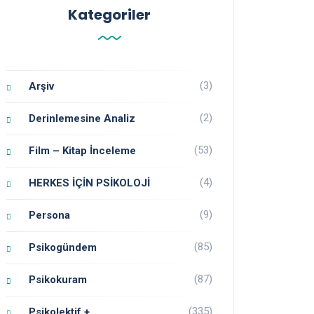
Kategoriler
(3)
Arşiv
(2)
Derinlemesine Analiz
(53)
Film – Kitap İnceleme
(4)
HERKES İÇİN PSİKOLOJİ
(9)
Persona
(85)
Psikogündem
(87)
Psikokuram
(335)
Psikolektif +