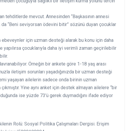
emeden çocuğuyla sağlıklı bir iletişim kurma yolunu tercih
lan tehditlerde mevcut. Annesinden “Başkasının annesi
da “Beni seviyorsan ödevini bitir” sözünü duyan çocuklar
an ebeveynler için uzman desteği alarak bu konu için daha
ne yapılırsa çocuklarıyla daha iyi verimli zaman geçirilebilir
lir.
avranabiliyor. Örneğin bir ankete göre 1-18 yaş arası
zla iletişim sorunları yaşadığınızda bir uzman desteği
lemi yaşayan ailelerin sadece onda birinin uzman
ıkmıştır. Yine aynı anket için destek almayan ailelere “bir
lduğunda ise yüzde 73’ü gerek duymadığını ifade ediyor
lenin Rolü: Sosyal Politika Çalışmaları Dergisi. Erişim