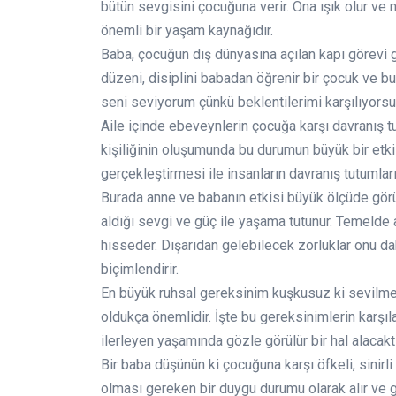
bütün sevgisini çocuğuna verir. Ona ışık olur ve 
önemli bir yaşam kaynağıdır.
Baba, çocuğun dış dünyasına açılan kapı görevi gö
düzeni, disiplini babadan öğrenir bir çocuk ve bun
seni seviyorum çünkü beklentilerimi karşılıyorsun’
Aile içinde ebeveynlerin çocuğa karşı davranış 
kişiliğinin oluşumunda bu durumun büyük bir etki
gerçekleştirmesi ile insanların davranış tutumları 
Burada anne ve babanın etkisi büyük ölçüde görül
aldığı sevgi ve güç ile yaşama tutunur. Temelde
hisseder. Dışarıdan gelebilecek zorluklar onu dah
biçimlendirir.
En büyük ruhsal gereksinim kuşkusuz ki sevilme
oldukça önemlidir. İşte bu gereksinimlerin karş
ilerleyen yaşamında gözle görülür bir hal alacakt
Bir baba düşünün ki çocuğuna karşı öfkeli, sinirl
olması gereken bir duygu durumu olarak alır ve g