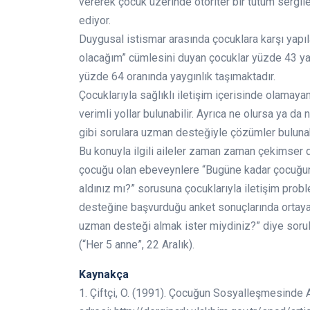
vererek çocuk üzerinde otoriter bir tutum sergil
ediyor.
Duygusal istismar arasında çocuklara karşı yapı
olacağım” cümlesini duyan çocuklar yüzde 43 ya 
yüzde 64 oranında yaygınlık taşımaktadır.
Çocuklarıyla sağlıklı iletişim içerisinde olamay
verimli yollar bulunabilir. Ayrıca ne olursa ya da 
gibi sorulara uzman desteğiyle çözümler bulunabi
Bu konuyla ilgili aileler zaman zaman çekimser d
çocuğu olan ebeveynlere “Bugüne kadar çocuğunu
aldınız mı?” sorusuna çocuklarıyla iletişim prob
desteğine başvurduğu anket sonuçlarında ortaya ç
uzman desteği almak ister miydiniz?” diye soru
(“Her 5 anne”, 22 Aralık).
Kaynakça
1. Çiftçi, O. (1991). Çocuğun Sosyalleşmesinde Ai