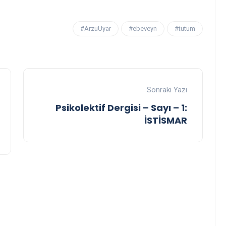
#ArzuUyar
#ebeveyn
#tutum
Sonraki Yazı
Psikolektif Dergisi – Sayı – 1:
İSTİSMAR