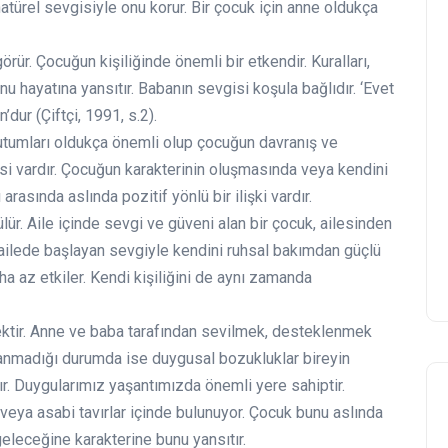
natürel sevgisiyle onu korur. Bir çocuk için anne oldukça
rür. Çocuğun kişiliğinde önemli bir etkendir. Kuralları,
u hayatına yansıtır. Babanın sevgisi koşula bağlıdır. ‘Evet
dur (Çiftçi, 1991, s.2).
tutumları oldukça önemli olup çocuğun davranış ve
si vardır. Çocuğun karakterinin oluşmasında veya kendini
arasında aslında pozitif yönlü bir ilişki vardır.
ür. Aile içinde sevgi ve güveni alan bir çocuk, ailesinden
 ailede başlayan sevgiyle kendini ruhsal bakımdan güçlü
a az etkiler. Kendi kişiliğini de aynı zamanda
ktir. Anne ve baba tarafından sevilmek, desteklenmek
ılanmadığı durumda ise duygusal bozukluklar bireyin
ır. Duygularımız yaşantımızda önemli yere sahiptir.
i veya asabi tavırlar içinde bulunuyor. Çocuk bunu aslında
eleceğine karakterine bunu yansıtır.