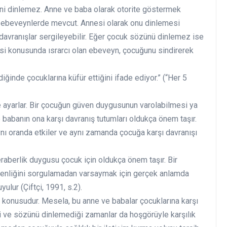
ini dinlemez. Anne ve baba olarak otorite göstermek
an ebeveynlerde mevcut. Annesi olarak onu dinlemesi
 davranışlar sergileyebilir. Eğer çocuk sözünü dinlemez ise
si konusunda ısrarcı olan ebeveyn, çocuğunu sindirerek
ğinde çocuklarına küfür ettiğini ifade ediyor.” (“Her 5
 ayarlar. Bir çocuğun güven duygusunun varolabilmesi ya
babanın ona karşı davranış tutumları oldukça önem taşır.
aynı oranda etkiler ve aynı zamanda çocuğa karşı davranışı
beraberlik duygusu çocuk için oldukça önem taşır. Bir
 benliğini sorgulamadan varsaymak için gerçek anlamda
lur (Çiftçi, 1991, s.2).
 konusudur. Mesela, bu anne ve babalar çocuklarına karşı
i ve sözünü dinlemediği zamanlar da hoşgörüyle karşılık