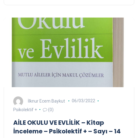
İlknur Ecem Baykut
06/03/2022
Psikolektif +
(0)
AİLE OKULU VE EVLİLİK – Kitap
İnceleme – Psikolektif + – Sayı – 14