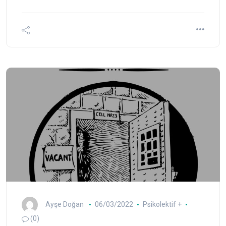
Ayşe Doğan
06/03/2022
Psikolektif +
(0)