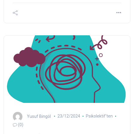
Yusuf Bingöl
23/12/2024
Psikolektif'ten
(0)