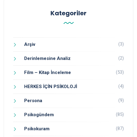
Kategoriler
(3)
Arşiv
(2)
Derinlemesine Analiz
(53)
Film – Kitap İnceleme
(4)
HERKES İÇİN PSİKOLOJİ
(9)
Persona
(85)
Psikogündem
(87)
Psikokuram