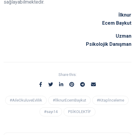
sağlayabilmektedir.
İlknur
Ecem Baykut
Uzman
Psikolojik Danışman
Share this:
#AileOkuluveEvlilik
#İlknurEcemBaykut
#Kitapİnceleme
#sayı14
PSİKOLEKTİF