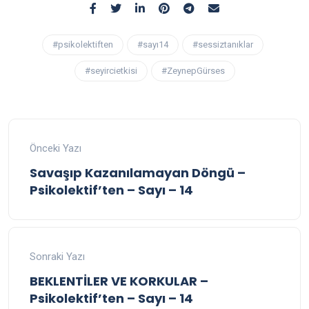
#psikolektiften
#sayı14
#sessiztanıklar
#seyircietkisi
#ZeynepGürses
Önceki Yazı
Savaşıp Kazanılamayan Döngü –
Psikolektif’ten – Sayı – 14
Sonraki Yazı
BEKLENTİLER VE KORKULAR –
Psikolektif’ten – Sayı – 14