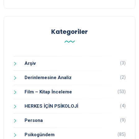
Kategoriler
(3)
Arşiv
(2)
Derinlemesine Analiz
(53)
Film – Kitap İnceleme
(4)
HERKES İÇİN PSİKOLOJİ
(9)
Persona
(85)
Psikogündem