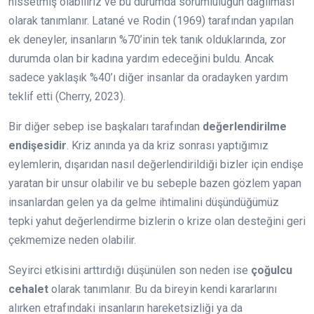
hissetmiş olabiliriz ve bu durumda sorumluluğun dağılması
olarak tanımlanır. Latané ve Rodin (1969) tarafından yapılan
ek deneyler, insanların %70’inin tek tanık olduklarında, zor
durumda olan bir kadına yardım edeceğini buldu. Ancak
sadece yaklaşık %40’ı diğer insanlar da oradayken yardım
teklif etti (Cherry, 2023).
Bir diğer sebep ise başkaları tarafından
değerlendirilme
endişesidir
. Kriz anında ya da kriz sonrası yaptığımız
eylemlerin, dışarıdan nasıl değerlendirildiği bizler için endişe
yaratan bir unsur olabilir ve bu sebeple bazen gözlem yapan
insanlardan gelen ya da gelme ihtimalini düşündüğümüz
tepki yahut değerlendirme bizlerin o krize olan desteğini geri
çekmemize neden olabilir.
Seyirci etkisini arttırdığı düşünülen son neden ise
çoğulcu
cehalet
olarak tanımlanır. Bu da bireyin kendi kararlarını
alırken etrafındaki insanların hareketsizliği ya da