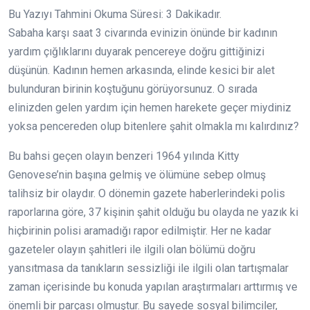
Bu Yazıyı Tahmini Okuma Süresi:
3
Dakikadır.
Sabaha karşı saat 3 civarında evinizin önünde bir kadının
yardım çığlıklarını duyarak pencereye doğru gittiğinizi
düşünün. Kadının hemen arkasında, elinde kesici bir alet
bulunduran birinin koştuğunu görüyorsunuz. O sırada
elinizden gelen yardım için hemen harekete geçer miydiniz
yoksa pencereden olup bitenlere şahit olmakla mı kalırdınız?
Bu bahsi geçen olayın benzeri 1964 yılında Kitty
Genovese’nin başına gelmiş ve ölümüne sebep olmuş
talihsiz bir olaydır. O dönemin gazete haberlerindeki polis
raporlarına göre, 37 kişinin şahit olduğu bu olayda ne yazık ki
hiçbirinin polisi aramadığı rapor edilmiştir. Her ne kadar
gazeteler olayın şahitleri ile ilgili olan bölümü doğru
yansıtmasa da tanıkların sessizliği ile ilgili olan tartışmalar
zaman içerisinde bu konuda yapılan araştırmaları arttırmış ve
önemli bir parçası olmuştur. Bu sayede sosyal bilimciler,