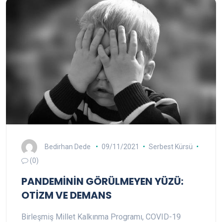
Bedirhan Dede
09/11/2021
Serbest Kürsü
(0)
PANDEMİNİN GÖRÜLMEYEN YÜZÜ:
OTİZM VE DEMANS
Birleşmiş Millet Kalkınma Programı, COVID-19