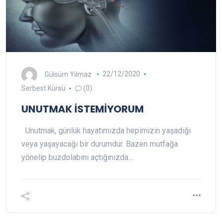
Gülsüm Yılmaz
22/12/2020
Serbest Kürsü
(0)
UNUTMAK İSTEMİYORUM
Unutmak, günlük hayatımızda hepimizin yaşadığı
veya yaşayacağı bir durumdur. Bazen mutfağa
yönelip buzdolabını açtığınızda…