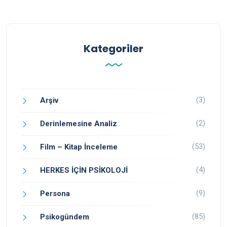
Kategoriler
(3)
Arşiv
(2)
Derinlemesine Analiz
(53)
Film – Kitap İnceleme
(4)
HERKES İÇİN PSİKOLOJİ
(9)
Persona
(85)
Psikogündem