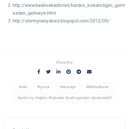
http://www.kadinvekadin.net/kardes_kiskancligini_gorm
ezden_gelmeyin.html
http://stormyrainyskies.blogspot.com/2012/09/
Share this:
#aile
#çocuk
#ebeveyn
#MelisaBuran
#psikoloji #eğitim #haberler #psikogündem #psikolektif