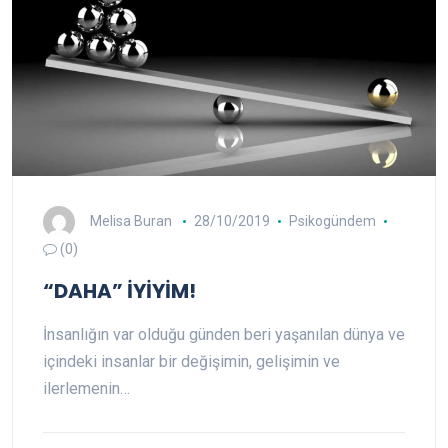
Melisa Buran
28/10/2019
Psikogündem
(0)
“DAHA” İYİYİM!
İnsanlığın var olduğu günden beri yaşanılan dünya ve
içindeki insanlar bir değişimin, gelişimin ve
ilerlemenin…