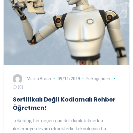
Melisa Buran
09/11/2019
Psikogündem
(0)
Sertifikalı Değil Kodlamalı Rehber
Öğretmen!
Teknoloji, her geçen gün dur durak bilmeden
ilerlemeye devam etmektedir. Teknolojinin bu