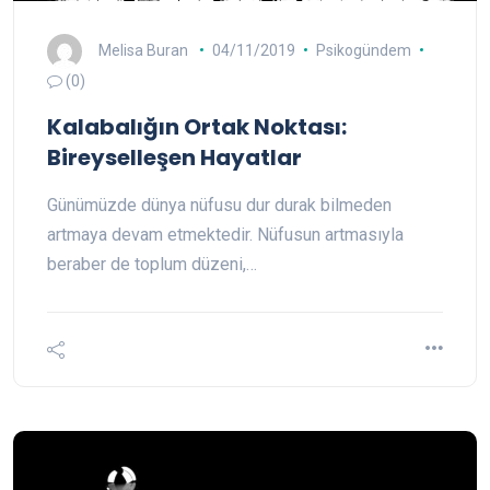
Melisa Buran
04/11/2019
Psikogündem
(0)
Kalabalığın Ortak Noktası:
Bireyselleşen Hayatlar
Günümüzde dünya nüfusu dur durak bilmeden
artmaya devam etmektedir. Nüfusun artmasıyla
beraber de toplum düzeni,…