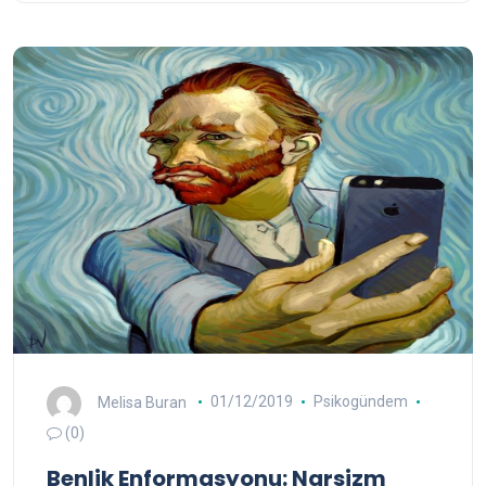
Melisa Buran
01/12/2019
Psikogündem
(0)
Benlik Enformasyonu: Narsizm