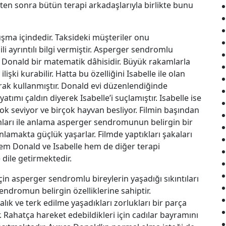
kten sonra bütün terapi arkadaşlarıyla birlikte bunu
uşma içindedir. Taksideki müşteriler onu
li ayrıntılı bilgi vermiştir. Asperger sendromlu
dır. Donald bir matematik dâhisidir. Büyük rakamlarla
işki kurabilir. Hatta bu özelliğini Isabelle ile olan
ak kullanmıştır. Donald evi düzenlendiğinde
ımı çaldın diyerek Isabelle’i suçlamıştır. Isabelle ise
ı çok seviyor ve birçok hayvan besliyor. Filmin başından
lamları ile anlama asperger sendromunun belirgin bir
anlamakta güçlük yaşarlar. Filmde yaptıkları şakaları
em Donald ve Isabelle hem de diğer terapi
 dile getirmektedir.
çin asperger sendromlu bireylerin yaşadığı sıkıntıları
sendromun belirgin özelliklerine sahiptir.
lık ve terk edilme yaşadıkları zorlukları bir parça
Rahatça hareket edebildikleri için cadılar bayramını