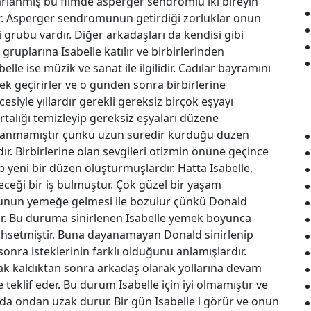
rlanmış bu filmde asperger sendromlu iki bireyin
dür. Asperger sendromunun getirdiği zorluklar onun
 grubu vardır. Diğer arkadaşları da kendisi gibi
ruplarına Isabelle katılır ve birbirlerinden
lle ise müzik ve sanat ile ilgilidir. Cadılar bayramını
k geçirirler ve o günden sonra birbirlerine
esiyle yıllardır gerekli gereksiz birçok eşyayı
ortalığı temizleyip gereksiz eşyaları düzene
anmamıştır çünkü uzun süredir kurduğu düzen
ır. Birbirlerine olan sevgileri otizmin önüne geçince
kıp yeni bir düzen oluşturmuşlardır. Hatta Isabelle,
eceği bir iş bulmuştur. Çok güzel bir yaşam
unun yemeğe gelmesi ile bozulur çünkü Donald
ir. Bu duruma sinirlenen Isabelle yemek boyunca
ahsetmiştir. Buna dayanamayan Donald sinirlenip
onra isteklerinin farklı olduğunu anlamışlardır.
zak kaldıktan sonra arkadaş olarak yollarına devam
teklif eder. Bu durum Isabelle için iyi olmamıştır ve
 da ondan uzak durur. Bir gün Isabelle i görür ve onun