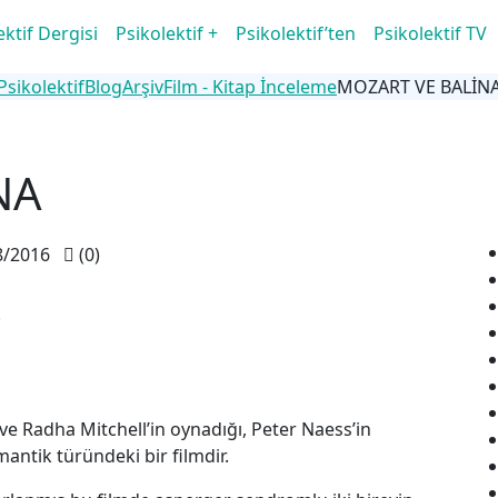
ektif Dergisi
Psikolektif +
Psikolektif’ten
Psikolektif TV
Psikolektif
Blog
Arşiv
Film - Kitap İnceleme
MOZART VE BALİN
NA
8/2016
(0)
.
ve Radha Mitchell’in oynadığı, Peter Naess’in
ntik türündeki bir filmdir.