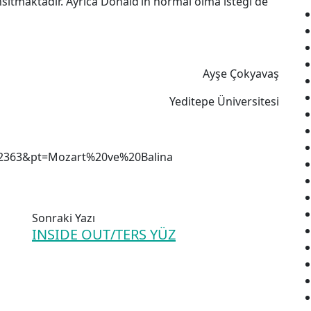
sıtmaktadır. Ayrıca Donald’ın normal olma isteği de
şe Çokyavaş
epe Üniversitesi
=2363&pt=Mozart%20ve%20Balina
Sonraki Yazı
INSIDE OUT/TERS YÜZ