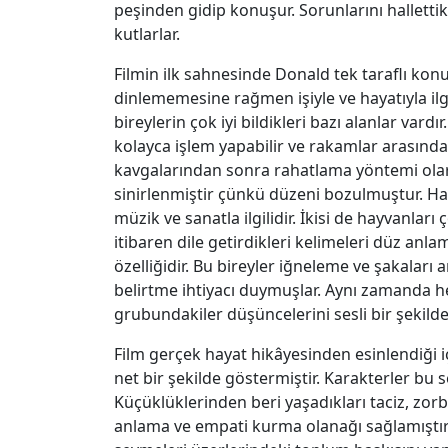
peşinden gidip konuşur. Sorunlarını halletti
kutlarlar.
Filmin ilk sahnesinde Donald tek taraflı kon
dinlememesine rağmen işiyle ve hayatıyla ilgi
bireylerin çok iyi bildikleri bazı alanlar var
kolayca işlem yapabilir ve rakamlar arasında il
kavgalarından sonra rahatlama yöntemi olar
sinirlenmiştir çünkü düzeni bozulmuştur. Hayat
müzik ve sanatla ilgilidir. İkisi de hayvanlar
itibaren dile getirdikleri kelimeleri düz an
özelliğidir. Bu bireyler iğneleme ve şakaları 
belirtme ihtiyacı duymuşlar. Aynı zamanda h
grubundakiler düşüncelerini sesli bir şekilde
Film gerçek hayat hikâyesinden esinlendiği i
net bir şekilde göstermiştir. Karakterler bu 
Küçüklüklerinden beri yaşadıkları taciz, zorba
anlama ve empati kurma olanağı sağlamıştır. 