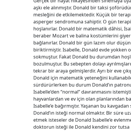
Gerçek bir hayat hikâyesinden sinemaya uya
aşkı ele alınmıştır. Donald bir taksi şoförü
mesleğini de etkilemektedir. Küçük bir terapi
asperger sendromuna sahiptir. O gün terapi g
hoşlanırlar. Donald bir matematik dâhisi, Isabe
beraber Mozart ve balina kostümlerini giyere
bağlanırlar. Donald bir gün lazım olur düşünc
biriktirmiştir. Isabelle, Donald evde yokken 
sokmuştur. Fakat Donald bu durumdan hoşl
bozulmuştur. Bu sebepten dolayı ayrılmışlard
tekrar bir araya gelmişlerdir. Ayrı bir eve çı
Donald için matematik yeteneğini kullanabil
sürdürürlerken bu durum Donald’ın patron
Isabelle’den “normal” davranmasını istemişt
hayvanlardan ve ev için olan planlarından b
Isabelle’e bağırmıştır. Yaşanan bu kavgadan s
Donald’ın isteği normal olmaktır. Bir süre u
etmek isteseler de Donald Isabelle’e evlenme 
doktorun isteği ile Donald kendini zor tutsa