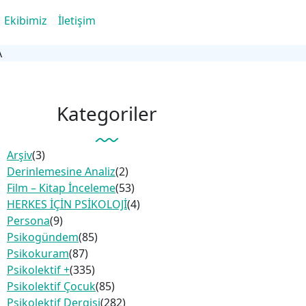
Ekibimiz
İletişim
A
Kategoriler
Arşiv
(3)
Derinlemesine Analiz
(2)
Film – Kitap İnceleme
(53)
HERKES İÇİN PSİKOLOJİ
(4)
Persona
(9)
Psikogündem
(85)
Psikokuram
(87)
Psikolektif +
(335)
Psikolektif Çocuk
(85)
Psikolektif Dergisi
(282)