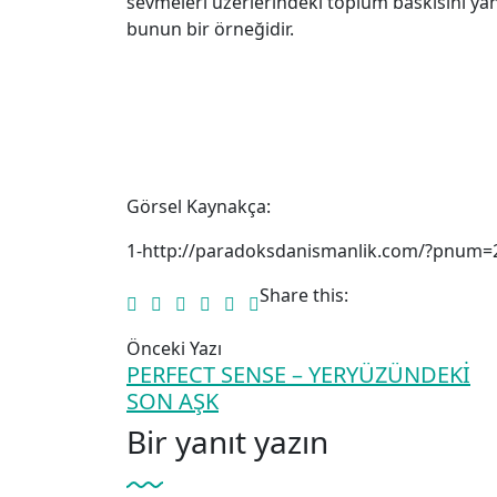
sevmeleri üzerlerindeki toplum baskısını yan
bunun bir örneğidir.
Ay
Yedit
Görsel Kaynakça:
1-http://paradoksdanismanlik.com/?pnum
Share this:
Önceki Yazı
PERFECT SENSE – YERYÜZÜNDEKİ
SON AŞK
Bir yanıt yazın