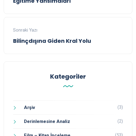
Eğitime Yansımaları
Sonraki Yazı
Bilinçdışına Giden Kral Yolu
Kategoriler
(3)
Arşiv
(2)
Derinlemesine Analiz
(53)
Film – Kitap İnceleme