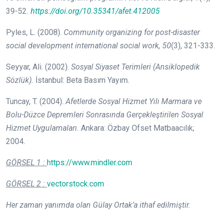
39-52
.
https://doi.org/10.35341/afet.412005
Pyles, L. (2008).
Community organizing for post-disaster
social development
international social work, 50
(3), 321-333.
Seyyar, Ali. (2002).
Sosyal Siyaset Terimleri (Ansiklopedik
Sözlük).
İstanbul: Beta Basım Yayım
.
Tuncay, T. (2004).
Afetlerde Sosyal Hizmet Yılı Marmara ve
Bolu-Düzce Depremleri Sonrasında Gerçekleştirilen Sosyal
Hizmet Uygulamaları.
Ankara: Özbay Ofset Matbaacılık;
2004
.
GÖRSEL 1 :
https://www.mindler.com
GÖRSEL 2 :
vectorstock.com
Her zaman yanımda olan Gülay Ortak’a ithaf edilmiştir.