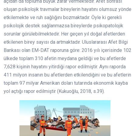
açıdan da topluma büyük zarar vermektedir. Afet sonrası
oluşan psikolojik travmalar bireylerin hayatını olumsuz yönde
etkilemekte ve ruh sağlığını bozmaktadır. Öyle ki gerekli
psikolojik destek sağlanmazsa bireylerde psikopatolojik
sorunlar görülebilmektedir. Her geçen yıl doğal afetlerden
etkilenen birey sayısı da artmaktadır. Uluslararası Afet Bilgi
Bankası olan EM-DAT raporuna göre: 2016 yılı içerisinde 102
ülkede toplam 310 afetin meydana geldiği ve bu afetlerde
7,628 kişinin hayatını yitirdiği rapor edilmiştir. Aynı raporda
411 milyon insanın bu afetlerden etkilendiğini ve bu afetlerin
toplam 97 milyar Amerikan doları tutarında ekonomik kayba
yol açtığı rapor edilmiştir (Kukuoğlu, 2018, s.39).