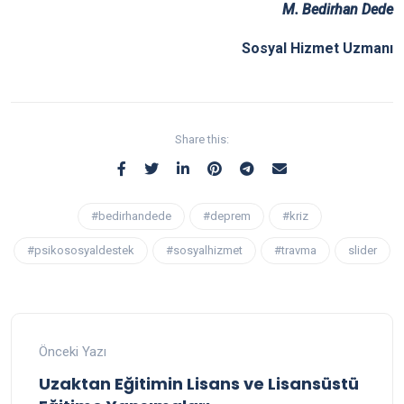
M. Bedirhan Dede
Sosyal Hizmet Uzmanı
Share this:
#bedirhandede
#deprem
#kriz
#psikososyaldestek
#sosyalhizmet
#travma
slider
Önceki Yazı
Uzaktan Eğitimin Lisans ve Lisansüstü