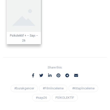
Psikolektif + – Sayı –
26
Share this:
#burakgencer
#Filmİnceleme
#Kitapİnceleme
#sayı26
PSİKOLEKTİF