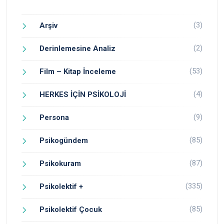
(3)
Arşiv
(2)
Derinlemesine Analiz
(53)
Film – Kitap İnceleme
(4)
HERKES İÇİN PSİKOLOJİ
(9)
Persona
(85)
Psikogündem
(87)
Psikokuram
(335)
Psikolektif +
(85)
Psikolektif Çocuk