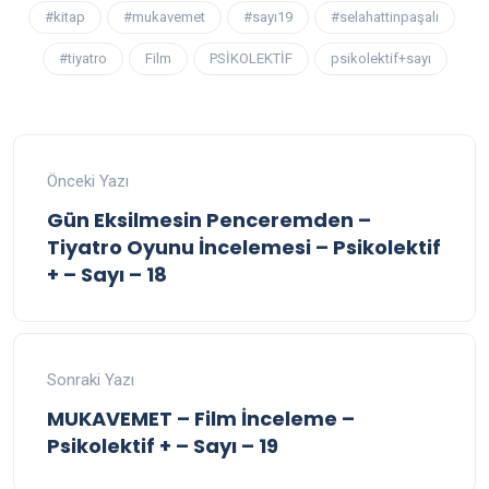
#kitap
#mukavemet
#sayı19
#selahattinpaşalı
#tiyatro
Film
PSİKOLEKTİF
psikolektif+sayı
Önceki Yazı
Gün Eksilmesin Penceremden –
Tiyatro Oyunu İncelemesi – Psikolektif
+ – Sayı – 18
Sonraki Yazı
MUKAVEMET – Film İnceleme –
Psikolektif + – Sayı – 19