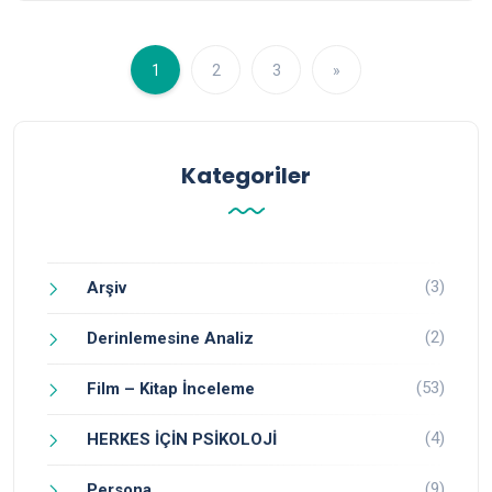
1
2
3
»
Kategoriler
(3)
Arşiv
(2)
Derinlemesine Analiz
(53)
Film – Kitap İnceleme
(4)
HERKES İÇİN PSİKOLOJİ
(9)
Persona