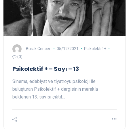
Burak Gencer
05/12/2021
Psikolektif +
(0)
Psikolektif + – Sayı – 13
Sinema, edebiyat ve tiyatroyu psikoloji ile
buluşturan Psikolektif + dergisinin merakla
beklenen 13. sayısı çıktı!…