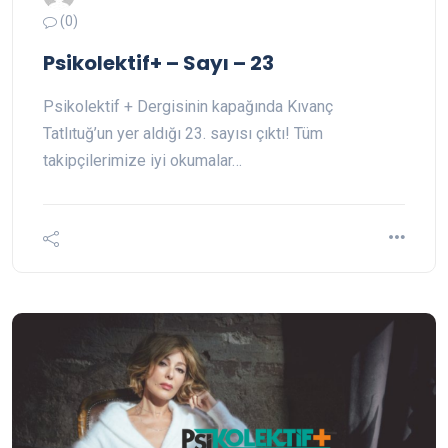
(0)
Psikolektif+ – Sayı – 23
Psikolektif + Dergisinin kapağında Kıvanç
Tatlıtuğ’un yer aldığı 23. sayısı çıktı! Tüm
takipçilerimize iyi okumalar…