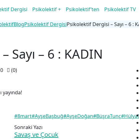
ektif Dergisi
Psikolektif +
Psikolektif’ten
Psikolektif TV
olektif
Blog
Psikolektif Dergisi
Psikolektif Dergisi – Sayı – 6 :
 – Sayı – 6 : KADIN
20
(0)
ı yayında!
#8mart
#AyşeBaşbuğ
#AyşeDoğan
#BüşraTunç
#Hülya
Sonraki Yazı
Savaş ve Çocuk