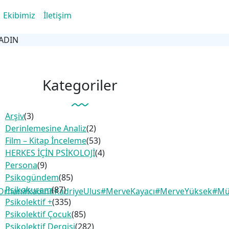
Ekibimiz
İletişim
 KADIN
Kategoriler
Arşiv
(3)
Derinlemesine Analiz
(2)
Film – Kitap İnceleme
(53)
HERKES İÇİN PSİKOLOJİ
(4)
Persona
(9)
Psikogündem
(85)
Psikokuram
(87)
Orhan
#kadın
#KadriyeUlus
#MerveKayacı
#MerveYüksek
#Mü
Psikolektif +
(335)
Psikolektif Çocuk
(85)
Psikolektif Dergisi
(282)