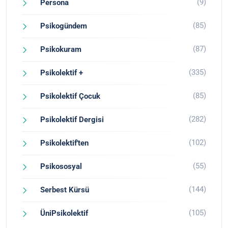
(9)
Persona
(85)
Psikogündem
(87)
Psikokuram
(335)
Psikolektif +
(85)
Psikolektif Çocuk
(282)
Psikolektif Dergisi
(102)
Psikolektif'ten
(55)
Psikososyal
(144)
Serbest Kürsü
(105)
ÜniPsikolektif