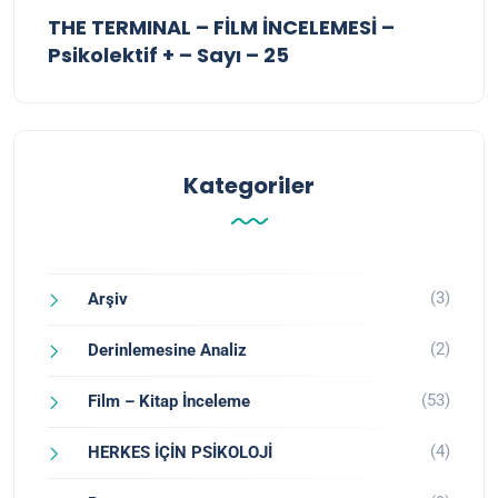
THE TERMINAL – FİLM İNCELEMESİ –
Psikolektif + – Sayı – 25
Kategoriler
(3)
Arşiv
(2)
Derinlemesine Analiz
(53)
Film – Kitap İnceleme
(4)
HERKES İÇİN PSİKOLOJİ