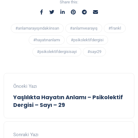
Share this:
#anlamarayışındakiinsan
#anlamvearayış
#frankl
#hayatınanlamı
#psikolektifdergisi
#psikolektifdergisisayi
#sayı29
Önceki Yazı
Yaşlılıkta Hayatın Anlamı – Psikolektif
Dergisi – Sayı – 29
Sonraki Yazı