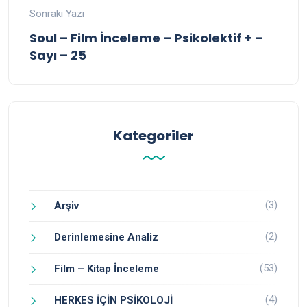
Sonraki Yazı
Soul – Film İnceleme – Psikolektif + –
Sayı – 25
Kategoriler
(3)
Arşiv
(2)
Derinlemesine Analiz
(53)
Film – Kitap İnceleme
(4)
HERKES İÇİN PSİKOLOJİ