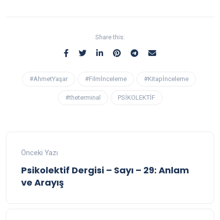
Share this:
#AhmetYaşar
#Filmİnceleme
#Kitapİnceleme
#theterminal
PSİKOLEKTİF
Önceki Yazı
Psikolektif Dergisi – Sayı – 29: Anlam
ve Arayış