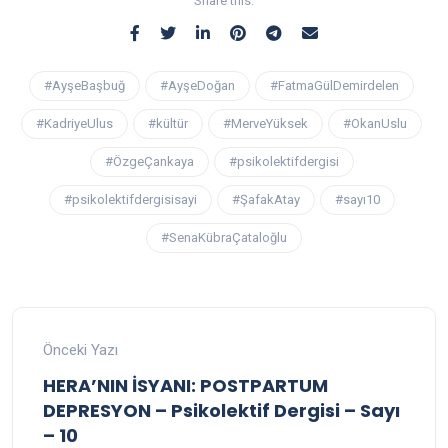
Share this:
#AyşeBaşbuğ
#AyşeDoğan
#FatmaGülDemirdelen
#KadriyeUlus
#kültür
#MerveYüksek
#OkanUslu
#ÖzgeÇankaya
#psikolektifdergisi
#psikolektifdergisisayi
#ŞafakAtay
#sayı10
#SenaKübraÇataloğlu
Önceki Yazı
HERA’NIN İSYANI: POSTPARTUM
DEPRESYON – Psikolektif Dergisi – Sayı
– 10