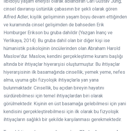
libidoyu yaşam enerjisi olarak adlandıran Carl Gustav Jung;
cinsel davranışı üstünlük çabasının bir şekli olarak gören
Alfred Adler; kişilik gelişiminin yaşam boyu devam ettiğinden
ve kuramında cinsel gelişimden de bahseden Erik
Homburger Erikson bu gruba dahildir (Yazgan İnanç ve
Yerlikaya, 2014). Bu gruba dahil olan bir diğer kişi ise
hümanistik psikolojinin öncülerinden olan Abraham Harold
Maslow’dur. Maslow, kendini gerçekleştirme kuramı başlığı
altında bir ihtiyaçlar hiyerarşisi oluşturmuştur. Bu ihtiyaçlar
hiyerarşisinin ilk basamağında cinsellik; yemek yeme, nefes
alma, uyuma gibi fizyolojik ihtiyaçlarla yan yana
bulunmaktadır. Cinsellik, bu açıdan bireyin hayatını
sürdürebilmesi için temel ihtiyaçlardan biri olarak
görülmektedir. Kişinin en üst basamağa gelebilmesi için yani
kendisini gerçekleştirebilmesi için ilk olarak bu fizyolojik
ihtiyaçların sağlıklı bir şekilde karşılanması gerekmektedir.