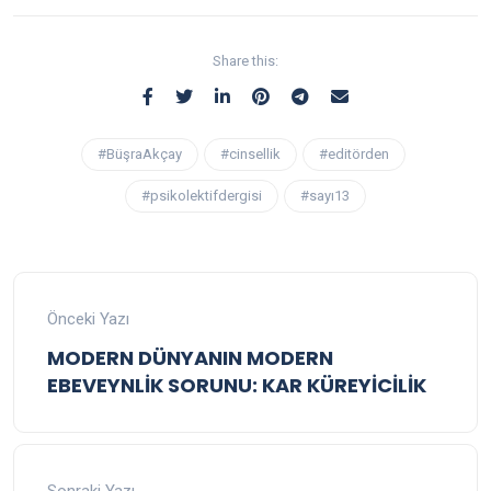
Share this:
#BüşraAkçay
#cinsellik
#editörden
#psikolektifdergisi
#sayı13
Önceki Yazı
MODERN DÜNYANIN MODERN
EBEVEYNLİK SORUNU: KAR KÜREYİCİLİK