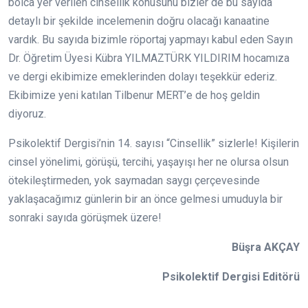
bolca yer verilen cinsellik konusunu bizler de bu sayıda
detaylı bir şekilde incelemenin doğru olacağı kanaatine
vardık. Bu sayıda bizimle röportaj yapmayı kabul eden Sayın
Dr.
Öğretim Üyesi
Kübra YILMAZTÜRK YILDIRIM
hocamıza
ve dergi ekibimize emeklerinden dolayı teşekkür ederiz.
Ekibimize yeni katılan Tilbenur MERT’e de hoş geldin
diyoruz.
Psikolektif Dergisi’nin 14. sayısı “Cinsellik” sizlerle! Kişilerin
cinsel yönelimi, görüşü, tercihi, yaşayışı her ne olursa olsun
ötekileştirmeden, yok saymadan saygı çerçevesinde
yaklaşacağımız günlerin bir an önce gelmesi umuduyla bir
sonraki sayıda görüşmek üzere!
Büşra AKÇAY
Psikolektif Dergisi Editörü