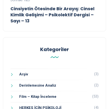
Sonraki Yazı
Cinsiyetin Ötesinde Bir Arayış: Cinsel
Kimlik Gelişimi – Psikolektif Dergisi –
Sayı – 13
Kategoriler
(3)
Arşiv
(2)
Derinlemesine Analiz
(53)
Film – Kitap İnceleme
(4)
HERKES İÇİN PSİKOLOJİ