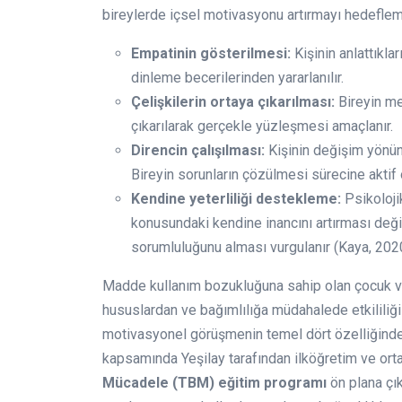
bireylerde içsel motivasyonu artırmayı hedeflem
Empatinin gösterilmesi:
Kişinin anlattıklar
dinleme becerilerinden yararlanılır.
Çelişkilerin ortaya çıkarılması:
Bireyin mev
çıkarılarak gerçekle yüzleşmesi amaçlanır.
Direncin çalışılması:
Kişinin değişim yönün
Bireyin sorunların çözülmesi sürecine aktif
Kendine yeterliliği destekleme:
Psikoloji
konusundaki kendine inancını artırması değiş
sorumluluğunu alması vurgulanır (Kaya, 2020
Madde kullanım bozukluğuna sahip olan çocuk ve
hususlardan ve bağımlılığa müdahalede etkililiği
motivasyonel görüşmenin temel dört özelliğinden
kapsamında Yeşilay tarafından ilköğretim ve o
Mücadele (TBM) eğitim programı
ön plana çık