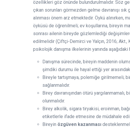
özellikleri göz önünde bulundurulmalıdır. Söz ge
çıkan sorunları görmezden gelme davranışı sık 
alınması önem arz etmektedir. Öykü alınırken, m
öyküsü de öğrenilmeli; ev koşullarına, bireyin m
sonrası ailenin bireyde gözlemlediği değişimlere 
edilmelidir (Çiftçi-Demirci ve Yalçın, 2016; Akt.
psikolojik danışma ilkelerinin yanında aşağıdaki
Danışma sürecinde, bireyin maddenin olums
şimdiki durumu ile hayal ettiği yer arasında
Bireyle tartışmaya, polemiğe girilmemeli; bi
sağlanmalıdır.
Birey davranışından ötürü yargılanmamalı, b
olunmalıdır.
Birey alkolik, sigara tiryakisi, eroinman, ba
etiketlerle ifade etmesine de müdahale edilm
Bireyin
özgüven kazanması
desteklenmeli