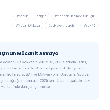
#çocuk
#ergen
#maddekullanımbozukluğu
#MücahitAkkaya
#psikolektifdergisi
#sayı16
anışman Mücahit Akkaya
m doktoru. Psikolektif’in kurucusu, PDR alanında lisans,
ğitimini tamamladı. MEB’de okul psikolojik danışmanı
 Kararlılık Terapisi, BDT ve Motivasyonel Görüşme, Sporda
manlığı eğitimlerini aldı. 2025’ten itibaren Diyarbakır’daki
k Merkezi’nde danışan görmekte.