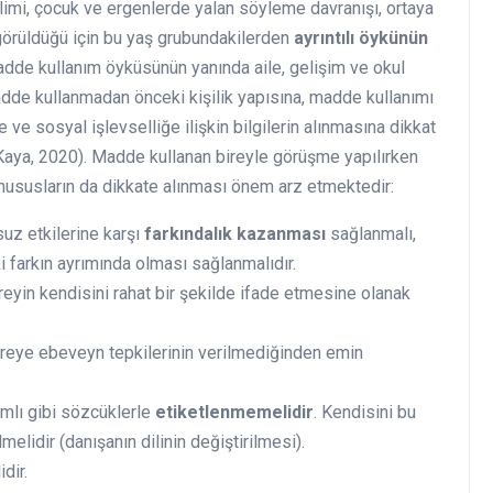
limi, çocuk ve ergenlerde yalan söyleme davranışı, ortaya
görüldüğü için bu yaş grubundakilerden
ayrıntılı öykünün
adde kullanım öyküsünün yanında aile, gelişim ve okul
adde kullanmadan önceki kişilik yapısına, madde kullanımı
ve sosyal işlevselliğe ilişkin bilgilerin alınmasına dikkat
, Kaya, 2020). Madde kullanan bireyle görüşme yapılırken
 hususların da dikkate alınması önem arz etmektedir:
uz etkilerine karşı
farkındalık kazanması
sağlanmalı,
ki farkın ayrımında olması sağlanmalıdır.
reyin kendisini rahat bir şekilde ifade etmesine olanak
ireye ebeveyn tepkilerinin verilmediğinden emin
ğımlı gibi sözcüklerle
etiketlenmemelidir
. Kendisini bu
elidir (danışanın dilinin değiştirilmesi).
dir.