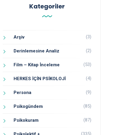
Kategoriler
(3)
Arşiv
(2)
Derinlemesine Analiz
(53)
Film – Kitap İnceleme
(4)
HERKES İÇİN PSİKOLOJİ
(9)
Persona
(85)
Psikogündem
(87)
Psikokuram
(335)
Psikolektif +