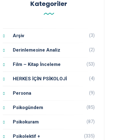
Kategoriler
(3)
Arşiv
(2)
Derinlemesine Analiz
(53)
Film – Kitap İnceleme
(4)
HERKES İÇİN PSİKOLOJİ
(9)
Persona
(85)
Psikogündem
(87)
Psikokuram
(335)
Psikolektif +