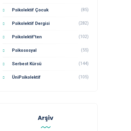
(85)
Psikolektif Çocuk
(282)
Psikolektif Dergisi
(102)
Psikolektif'ten
(55)
Psikososyal
(144)
Serbest Kürsü
(105)
ÜniPsikolektif
Arşiv