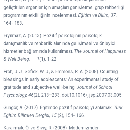
geliştirilen ergenler için amaçları genişletme grup rehberliği
programının etkililiğinin incelenmesi.
Eğitim ve Bilim, 37
,
164- 183.
Eryılmaz, A. (2013). Pozitif psikolojinin psikolojik
danışmanlık ve rehberlik alanında gelişimsel ve önleyici
hizmetler bağlamında kullanılması.
The Journal of Happiness
& Well-Being,
1
(1), 1-22
Froh, J. J., Sefick, W. J., & Emmons, R. A. (2008). Counting
blessings in early adolescents: An experimental study of
gratitude and subjective well-being.
Journal of School
Psychology, 46
(2), 213–233. doi:10.1016/j.jsp.2007.03.005.
Güngör, A. (2017). Eğitimde pozitif psikolojiyi anlamak.
Türk
Eğitim Bilimleri Dergisi, 15
(2), 154- 166.
Karaırmak, Ö. ve Siviş, R. (2008). Modernizmden