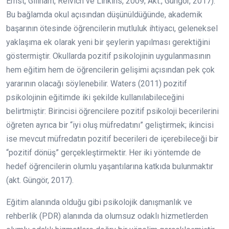
Ernst, Gillham, Reivich ve Linkins, 2009; Akt., Güngör, 2017).
Bu bağlamda okul açısından düşünüldüğünde, akademik
başarının ötesinde öğrencilerin mutluluk ihtiyacı, geleneksel
yaklaşıma ek olarak yeni bir şeylerin yapılması gerektiğini
göstermiştir. Okullarda pozitif psikolojinin uygulanmasının
hem eğitim hem de öğrencilerin gelişimi açısından pek çok
yararının olacağı söylenebilir. Waters (2011) pozitif
psikolojinin eğitimde iki şekilde kullanılabileceğini
belirtmiştir: Birincisi öğrencilere pozitif psikoloji becerilerini
öğreten ayrıca bir “iyi oluş müfredatını” geliştirmek; ikincisi
ise mevcut müfredatın pozitif becerileri de içerebileceği bir
“pozitif dönüş” gerçekleştirmektir. Her iki yöntemde de
hedef öğrencilerin olumlu yaşantılarına katkıda bulunmaktır
(akt. Güngör, 2017).
Eğitim alanında olduğu gibi psikolojik danışmanlık ve
rehberlik (PDR) alanında da olumsuz odaklı hizmetlerden