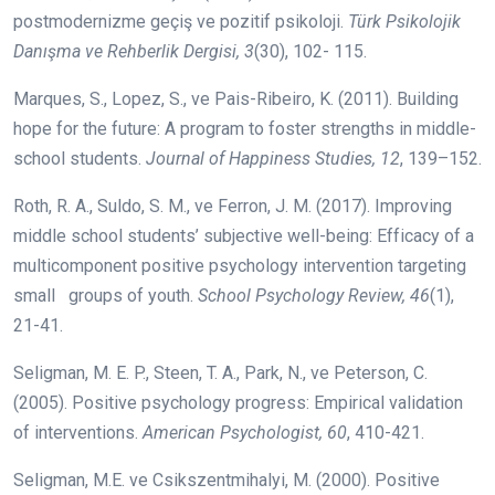
postmodernizme geçiş ve pozitif psikoloji.
Türk Psikolojik
Danışma ve Rehberlik Dergisi, 3
(30), 102- 115.
Marques, S., Lopez, S., ve Pais-Ribeiro, K. (2011). Building
hope for the future: A program to foster strengths in middle-
school students.
Journal of Happiness Studies, 12
, 139–152.
Roth, R. A., Suldo, S. M., ve Ferron, J. M. (2017). Improving
middle school students’ subjective well-being: Efficacy of a
multicomponent positive psychology intervention targeting
small groups of youth.
School Psychology Review, 46
(1),
21-41.
Seligman, M. E. P., Steen, T. A., Park, N., ve Peterson, C.
(2005). Positive psychology progress: Empirical validation
of interventions.
American Psychologist, 60
, 410-421.
Seligman, M.E. ve Csikszentmihalyi, M. (2000). Positive