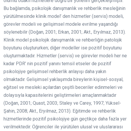
olumlu odaklı hizmetlere doğru bir yönelim gerçekleşmiştir.
Bu bağlamda, psikolojik danışmanlık ve rehberlik mesleğinin
yürütülmesinde klinik model’ den hizmetler (servis) modeli,
görevler modeli ve gelişimsel modele evrilme yaşandığı
söylenebilir (Doğan, 2001; Erkan, 2001; Akt., Eryılmaz, 2013).
Klinik model psikolojik danışmanlık ve rehberliğin patolojik
boyutunu oluştururken; diğer modeller ise pozitif boyutunu
oluşturmaktadır. Hizmetler (servis) ve görevler modeli her ne
kadar PDR’ nin pozitif yanını temsil etseler de pozitif
psikolojiye gelişimsel rehberlik anlayışı daha yakın
olmaktadır. Gelişimsel yaklaşımda bireylerin kişisel-sosyal,
eğitsel ve mesleki açılardan çeşitli beceriler edinmeleri ve
dolaysıyla kapasitelerini geliştirmeleri amaçlanmaktadır
(Doğan, 2001; Quast, 2003; Staley ve Carey, 1997; Yüksel-
Şahin, 2008; Akt., Eryılmaz, 2013). Eğitimde ve rehberlik
hizmetlerinde pozitif psikolojiye gün geçtikçe daha fazla yer
verilmektedir. Öğrenciler ile yürütülen ulusal ve uluslararası