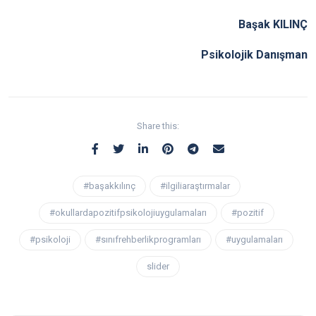
Başak KILINÇ
Psikolojik Danışman
Share this:
#başakkılınç
#ilgiliaraştırmalar
#okullardapozitifpsikolojiuygulamaları
#pozitif
#psikoloji
#sınıfrehberlikprogramları
#uygulamaları
slider