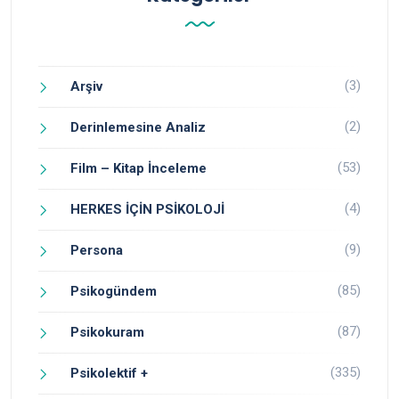
(3)
Arşiv
(2)
Derinlemesine Analiz
(53)
Film – Kitap İnceleme
(4)
HERKES İÇİN PSİKOLOJİ
(9)
Persona
(85)
Psikogündem
(87)
Psikokuram
(335)
Psikolektif +