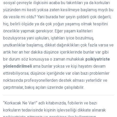
sosyal çevreyle ilişkisini acaba bu takıntıları ya da korkuları
yüzünden mi kesti yoksa zaten kesilmeye başlamış mıydı bu
da vesile mi oldu? Yani burada her şeyin şiddeti çok değerli;
hiç, belirli ölçüde ya da çok yoğun yaşamış olmak tespitini
öncelikle yapmak gerekiyor. Eğer yaşam kaliteleri
bozuluyorsa yani uykuları, iştahları iyice bozulmuş,
unutkanlıklar başlamış, dikkat dağınıklıkları çok fazla varsa ve
artık her an her dakika düşünce içeriklerinde bunlar var gibi
bir durum söz konusuysa o zaman muhakkak
psikiyatriste
yönlendirilmeli
ama bunlar yoksa ve kişi hayatını devam
ettirebiliyorsa; düşünce içeriğinde var olan bazı problemler
noktasında profesyonellerden destek alması yeterlidir ve
çarpıtmalar, bakış açıları üzerinde çalışılabilir.
“Korkacak Ne Var!” adlı kitabınızda, fobilerin ve bazı
korkuların tedavisinde kişinin işlevselliği dikkate alınarak