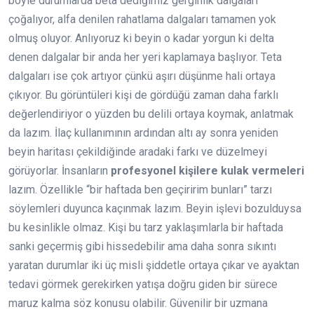
böyle durumlarda beta dediğimiz gerginlik dalgaları
çoğalıyor, alfa denilen rahatlama dalgaları tamamen yok
olmuş oluyor. Anlıyoruz ki beyin o kadar yorgun ki delta
denen dalgalar bir anda her yeri kaplamaya başlıyor. Teta
dalgaları ise çok artıyor çünkü aşırı düşünme hali ortaya
çıkıyor. Bu görüntüleri kişi de gördüğü zaman daha farklı
değerlendiriyor o yüzden bu delili ortaya koymak, anlatmak
da lazım. İlaç kullanımının ardından altı ay sonra yeniden
beyin haritası çekildiğinde aradaki farkı ve düzelmeyi
görüyorlar. İnsanların
profesyonel kişilere kulak vermeleri
lazım. Özellikle “bir haftada ben geçiririm bunları” tarzı
söylemleri duyunca kaçınmak lazım. Beyin işlevi bozulduysa
bu kesinlikle olmaz. Kişi bu tarz yaklaşımlarla bir haftada
sanki geçermiş gibi hissedebilir ama daha sonra sıkıntı
yaratan durumlar iki üç misli şiddetle ortaya çıkar ve ayaktan
tedavi görmek gerekirken yatışa doğru giden bir sürece
maruz kalma söz konusu olabilir. Güvenilir bir uzmana