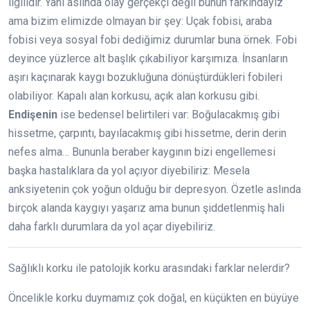
ilgilidir. Yani aslında olay gerçekçi değil bunun farkındayız
ama bizim elimizde olmayan bir şey: Uçak fobisi, araba
fobisi veya sosyal fobi dediğimiz durumlar buna örnek. Fobi
deyince yüzlerce alt başlık çıkabiliyor karşımıza. İnsanların
aşırı kaçınarak kaygı bozukluğuna dönüştürdükleri fobileri
olabiliyor. Kapalı alan korkusu, açık alan korkusu gibi.
Endişenin
ise bedensel belirtileri var: Boğulacakmış gibi
hissetme, çarpıntı, bayılacakmış gibi hissetme, derin derin
nefes alma… Bununla beraber kaygının bizi engellemesi
başka hastalıklara da yol açıyor diyebiliriz: Mesela
anksiyetenin çok yoğun olduğu bir depresyon. Özetle aslında
birçok alanda kaygıyı yaşarız ama bunun şiddetlenmiş hali
daha farklı durumlara da yol açar diyebiliriz.
Sağlıklı korku ile patolojik korku arasındaki farklar nelerdir?
Öncelikle korku duymamız çok doğal, en küçükten en büyüye