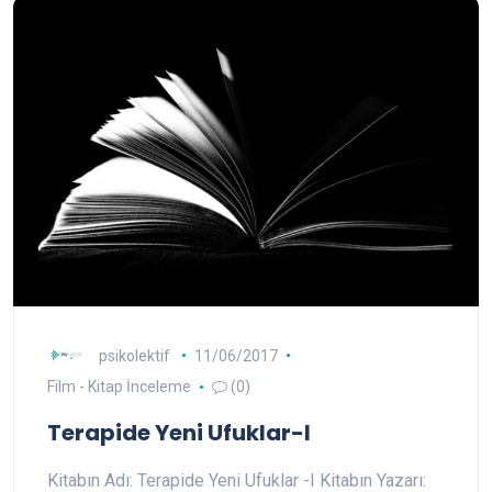
psikolektif
11/06/2017
Film - Kitap İnceleme
(0)
Terapide Yeni Ufuklar-I
Kitabın Adı: Terapide Yeni Ufuklar -I Kitabın Yazarı: