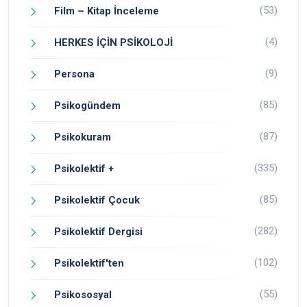
(53)
Film – Kitap İnceleme
(4)
HERKES İÇİN PSİKOLOJİ
(9)
Persona
(85)
Psikogündem
(87)
Psikokuram
(335)
Psikolektif +
(85)
Psikolektif Çocuk
(282)
Psikolektif Dergisi
(102)
Psikolektif'ten
(55)
Psikososyal