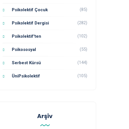
(85)
Psikolektif Çocuk
(282)
Psikolektif Dergisi
(102)
Psikolektif'ten
(55)
Psikososyal
(144)
Serbest Kürsü
(105)
ÜniPsikolektif
Arşiv