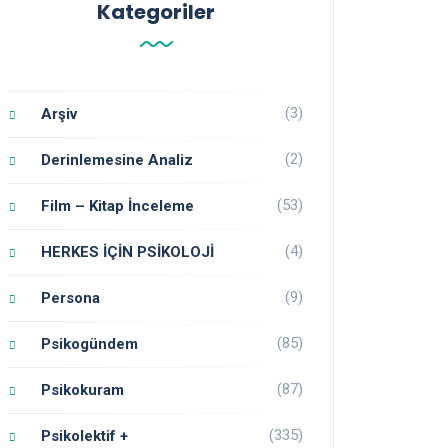
Kategoriler
(3)
Arşiv
(2)
Derinlemesine Analiz
(53)
Film – Kitap İnceleme
(4)
HERKES İÇİN PSİKOLOJİ
(9)
Persona
(85)
Psikogündem
(87)
Psikokuram
(335)
Psikolektif +