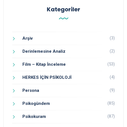
Kategoriler
(3)
Arşiv
(2)
Derinlemesine Analiz
(53)
Film – Kitap İnceleme
(4)
HERKES İÇİN PSİKOLOJİ
(9)
Persona
(85)
Psikogündem
(87)
Psikokuram