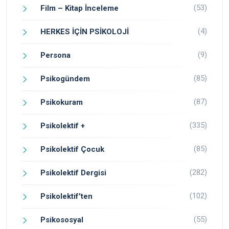
(53)
Film – Kitap İnceleme
(4)
HERKES İÇİN PSİKOLOJİ
(9)
Persona
(85)
Psikogündem
(87)
Psikokuram
(335)
Psikolektif +
(85)
Psikolektif Çocuk
(282)
Psikolektif Dergisi
(102)
Psikolektif'ten
(55)
Psikososyal