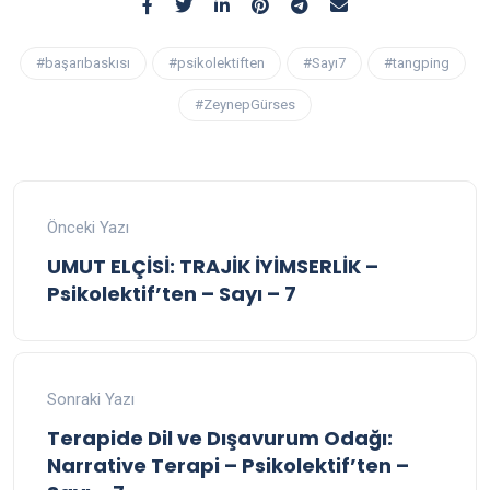
#başarıbaskısı
#psikolektiften
#Sayı7
#tangping
#ZeynepGürses
Önceki Yazı
UMUT ELÇİSİ: TRAJİK İYİMSERLİK –
Psikolektif’ten – Sayı – 7
Sonraki Yazı
Terapide Dil ve Dışavurum Odağı:
Narrative Terapi – Psikolektif’ten –