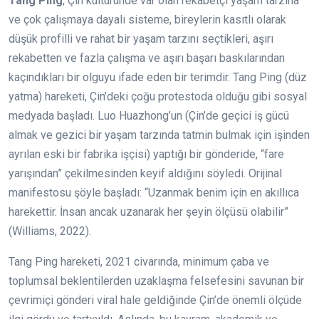
Tang Ping
, Çin kültüründe var olan rekabetçi yaşam tarzına
ve çok çalışmaya dayalı sisteme, bireylerin kasıtlı olarak
düşük profilli ve rahat bir yaşam tarzını seçtikleri, aşırı
rekabetten ve fazla çalışma ve aşırı başarı baskılarından
kaçındıkları bir olguyu ifade eden bir terimdir. Tang Ping (düz
yatma) hareketi, Çin’deki çoğu protestoda olduğu gibi sosyal
medyada başladı. Luo Huazhong’un (Çin’de geçici iş gücü
almak ve gezici bir yaşam tarzında tatmin bulmak için işinden
ayrılan eski bir fabrika işçisi) yaptığı bir gönderide, “fare
yarışından” çekilmesinden keyif aldığını söyledi. Orijinal
manifestosu şöyle başladı: “Uzanmak benim için en akıllıca
harekettir. İnsan ancak uzanarak her şeyin ölçüsü olabilir”
(Williams, 2022).
Tang Ping hareketi, 2021 civarında, minimum çaba ve
toplumsal beklentilerden uzaklaşma felsefesini savunan bir
çevrimiçi gönderi viral hale geldiğinde Çin’de önemli ölçüde