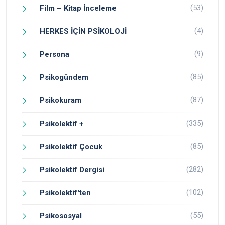
(53)
Film – Kitap İnceleme
(4)
HERKES İÇİN PSİKOLOJİ
(9)
Persona
(85)
Psikogündem
(87)
Psikokuram
(335)
Psikolektif +
(85)
Psikolektif Çocuk
(282)
Psikolektif Dergisi
(102)
Psikolektif'ten
(55)
Psikososyal