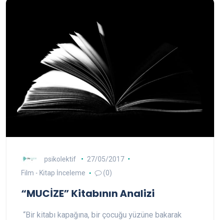
psikolektif
27/05/2017
Film - Kitap İnceleme
(0)
“MUCİZE” Kitabının Analizi
“Bir kitabı kapağına, bir çocuğu yüzüne bakarak