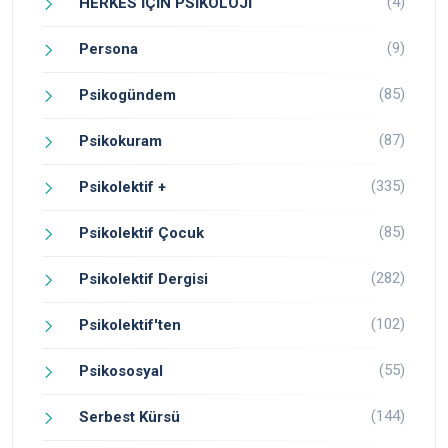
(4)
HERKES İÇİN PSİKOLOJİ
(9)
Persona
(85)
Psikogündem
(87)
Psikokuram
(335)
Psikolektif +
(85)
Psikolektif Çocuk
(282)
Psikolektif Dergisi
(102)
Psikolektif'ten
(55)
Psikososyal
(144)
Serbest Kürsü