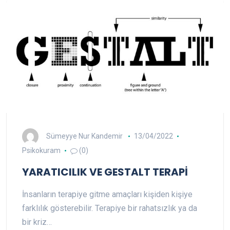
Sümeyye Nur Kandemir
13/04/2022
Psikokuram
(0)
YARATICILIK VE GESTALT TERAPİ
İnsanların terapiye gitme amaçları kişiden kişiye
farklılık gösterebilir. Terapiye bir rahatsızlık ya da
bir kriz…