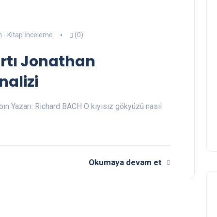
m - Kitap İnceleme
(0)
rtı Jonathan
nalizi
abın Yazarı: Richard BACH O kıyısız gökyüzü nasıl
Okumaya devam et