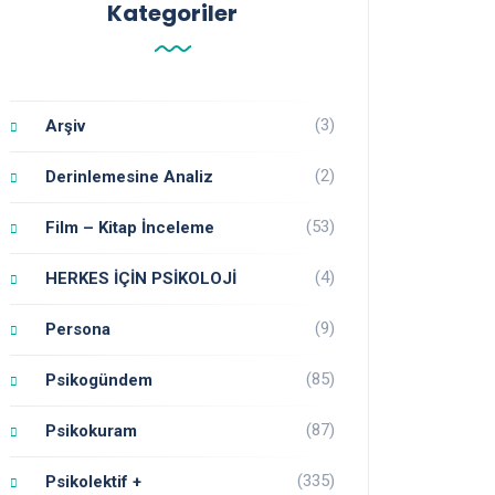
Kategoriler
(3)
Arşiv
(2)
Derinlemesine Analiz
(53)
Film – Kitap İnceleme
(4)
HERKES İÇİN PSİKOLOJİ
(9)
Persona
(85)
Psikogündem
(87)
Psikokuram
(335)
Psikolektif +