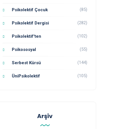
(85)
Psikolektif Çocuk
(282)
Psikolektif Dergisi
(102)
Psikolektif'ten
(55)
Psikososyal
(144)
Serbest Kürsü
(105)
ÜniPsikolektif
Arşiv