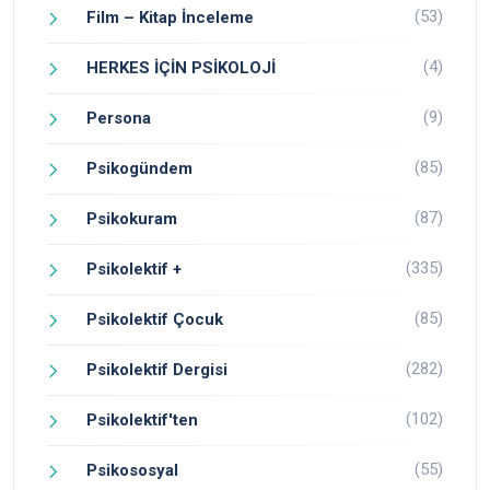
(53)
Film – Kitap İnceleme
(4)
HERKES İÇİN PSİKOLOJİ
(9)
Persona
(85)
Psikogündem
(87)
Psikokuram
(335)
Psikolektif +
(85)
Psikolektif Çocuk
(282)
Psikolektif Dergisi
(102)
Psikolektif'ten
(55)
Psikososyal