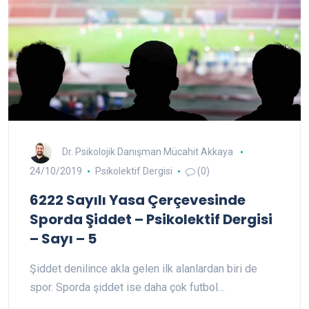
Dr. Psikolojik Danışman Mücahit Akkaya
24/10/2019
Psikolektif Dergisi
(0)
6222 Sayılı Yasa Çerçevesinde
Sporda Şiddet – Psikolektif Dergisi
– Sayı – 5
Şiddet denilince akla gelen ilk alanlardan biri de
spor. Sporda şiddet ise daha çok futbol…